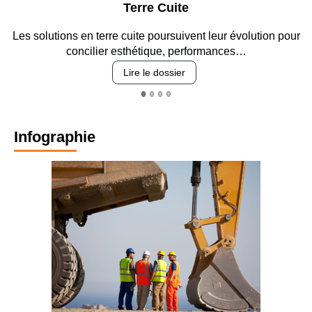
e
Parking et gara
vent leur évolution pour
Entre circulation, sécurisation des a
erformances…
revêtements et intégr
Lire le dossier
Infographie