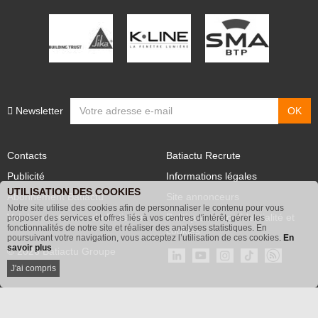
Newsletter
Contacts
Batiactu Recrute
Publicité
Informations légales
UTILISATION DES COOKIES
Abonnement Batiactu
Site annonceurs
Notre site utilise des cookies afin de personnaliser le contenu pour vous
Voir les contenus+ de Batiactu
Politique de confidentialité et
proposer des services et offres liés à vos centres d'intérêt, gérer les
fonctionnalités de notre site et réaliser des analyses statistiques. En
cookies
poursuivant votre navigation, vous acceptez l’utilisation de ces cookies.
En
savoir plus
© 2026 Batiactu Groupe
J'ai compris