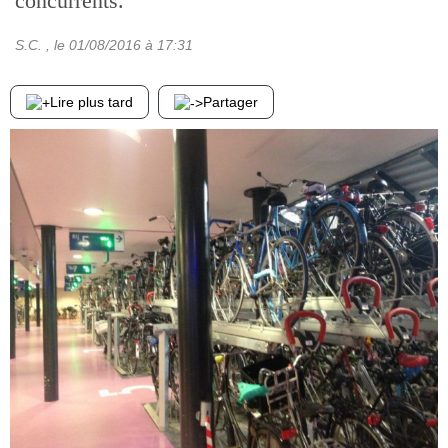
concurrents.
S.C.
, le
01/08/2016
à 17:31
Lire plus tard
Partager