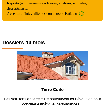
Reportages, interviews exclusives, analyses, enquêtes,
décryptages…
Accédez à l'intégralité des contenus de Batiactu
Dossiers du mois
Terre Cuite
Park
re cuite poursuivent leur évolution pour
Entre circulation, séc
r esthétique, performances…