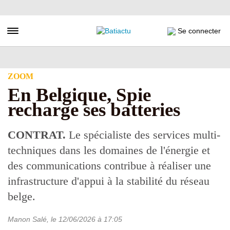
Aller
au
contenu
Toggle navigation
Se connecter
principal
ZOOM
En Belgique, Spie
recharge ses batteries
CONTRAT.
Le spécialiste des services multi-
techniques dans les domaines de l'énergie et
des communications contribue à réaliser une
infrastructure d'appui à la stabilité du réseau
belge.
Manon Salé
, le
12/06/2026
à 17:05