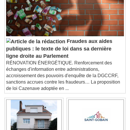
descriptions off
, selected
Subtitles
subtitles settings
, opens subtitles
settings dialog
subtitles off
, selected
Audio Track
Fraudes aux aides
Picture-in-Picture
Fullscreen
publiques : le texte de loi dans sa dernière
This is a modal window.
ligne droite au Parlement
Beginning of dialog window. Escape will cancel
RÉNOVATION ÉNERGÉTIQUE. Renforcement des
and close the window.
échanges d'information entre administrations,
Text
accroissement des pouvoirs d'enquête de la DGCCRF,
sanctions accrues contre les fraudeurs… La proposition
Color
Opacity
de loi Cazenave adoptée en ...
Text Background
Color
Opacity
Caption Area Background