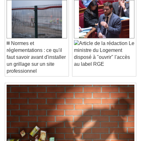
Video Player is loading.
Play Video
Play
Skip Backward
Skip Forward
Unmute
Normes et
Le
Current Time
0:00
réglementations : ce qu'il
ministre du Logement
/
faut savoir avant d'installer
disposé à "ouvrir" l'accès
Duration
-:-
un grillage sur un site
au label RGE
Loaded
:
0%
Stream Type
LIVE
professionnel
Seek to live, currently behind live
LIVE
Remaining Time
-
0:00
1x
Playback Rate
Chapters
Chapters
Descriptions