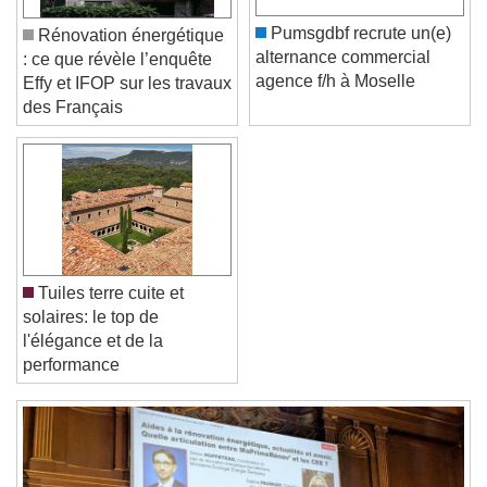
Color
Opacity
Font Size
Pumsgdbf recrute un(e)
Rénovation énergétique
alternance commercial
: ce que révèle l’enquête
agence f/h à Moselle
Effy et IFOP sur les travaux
Text Edge Style
des Français
Font Family
Reset
Done
Close Modal Dialog
Tuiles terre cuite et
End of dialog window.
solaires: le top de
l'élégance et de la
performance