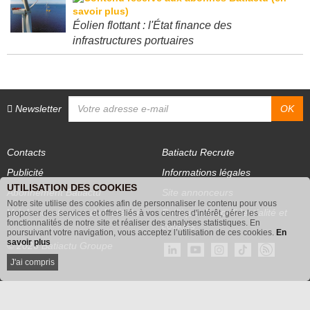
Éolien flottant : l'État finance des
infrastructures portuaires
Newsletter
Contacts
Batiactu Recrute
Publicité
Informations légales
UTILISATION DES COOKIES
Abonnement Batiactu
Site annonceurs
Notre site utilise des cookies afin de personnaliser le contenu pour vous
proposer des services et offres liés à vos centres d'intérêt, gérer les
Voir les contenus+ de Batiactu
Politique de confidentialité et
fonctionnalités de notre site et réaliser des analyses statistiques. En
poursuivant votre navigation, vous acceptez l’utilisation de ces cookies.
En
cookies
savoir plus
© 2026 Batiactu Groupe
J'ai compris