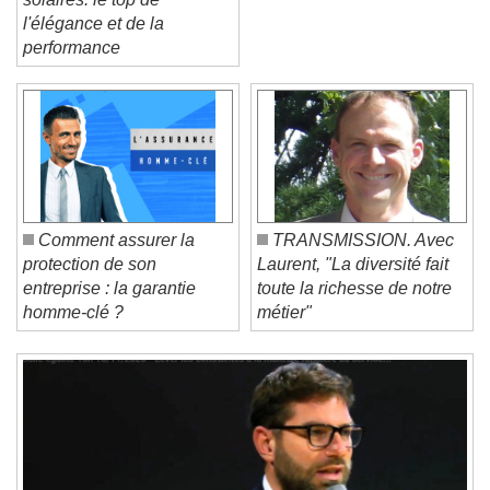
solaires: le top de
l'élégance et de la
performance
Video Player is loading.
Play Video
Play
Skip Backward
Skip Forward
Unmute
Current Time
0:00
/
Comment assurer la
TRANSMISSION. Avec
Duration
-:-
protection de son
Laurent, "La diversité fait
Loaded
:
0%
Stream Type
LIVE
entreprise : la garantie
toute la richesse de notre
Seek to live, currently behind live
LIVE
homme-clé ?
métier"
Remaining Time
-
0:00
1x
Playback Rate
Chapters
Chapters