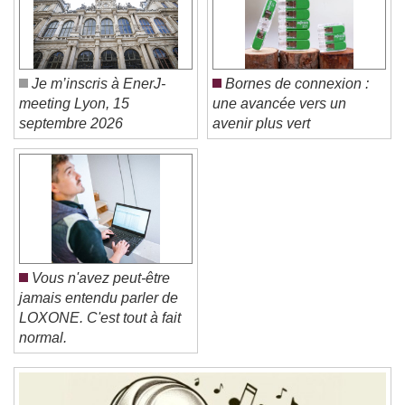
Caption Area Background
Color
Opacity
Font Size
Je m’inscris à EnerJ-
Bornes de connexion :
meeting Lyon, 15
une avancée vers un
Text Edge Style
septembre 2026
avenir plus vert
Font Family
Reset
Done
Close Modal Dialog
Vous n'avez peut-être
End of dialog window.
jamais entendu parler de
LOXONE. C'est tout à fait
normal.