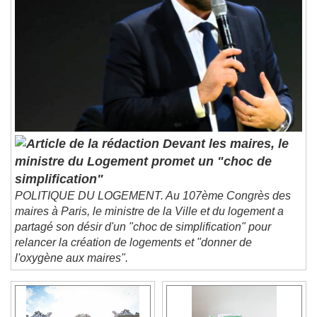
Descriptions
descriptions off
, selected
Subtitles
subtitles settings
, opens subtitles
settings dialog
subtitles off
, selected
Audio Track
Picture-in-Picture
Fullscreen
Devant les maires, le
This is a modal window.
ministre du Logement promet un "choc de
Beginning of dialog window. Escape will cancel
simplification"
and close the window.
POLITIQUE DU LOGEMENT. Au 107ème Congrès des
Text
maires à Paris, le ministre de la Ville et du logement a
partagé son désir d'un "choc de simplification" pour
Color
Opacity
relancer la création de logements et "donner de
Text Background
l'oxygène aux maires".
Color
Opacity