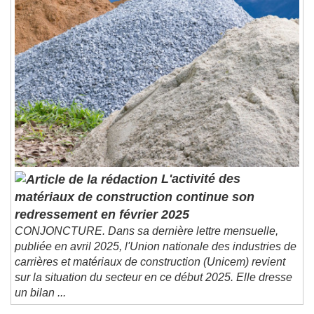
Chapters
Chapters
Descriptions
descriptions off
, selected
Subtitles
subtitles settings
, opens subtitles
settings dialog
subtitles off
, selected
Audio Track
Picture-in-Picture
Fullscreen
L'activité des
This is a modal window.
matériaux de construction continue son
Beginning of dialog window. Escape will cancel
redressement en février 2025
and close the window.
CONJONCTURE. Dans sa dernière lettre mensuelle,
Text
publiée en avril 2025, l'Union nationale des industries de
carrières et matériaux de construction (Unicem) revient
Color
Opacity
sur la situation du secteur en ce début 2025. Elle dresse
Text Background
un bilan ...