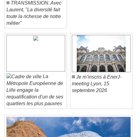
TRANSMISSION. Avec
Laurent, "La diversité fait
toute la richesse de notre
métier"
Video Player is loading.
Play Video
Play
Skip Backward
Skip Forward
Unmute
Current Time
0:00
La
Je m’inscris à EnerJ-
/
Métropole Européenne de
meeting Lyon, 15
Duration
-:-
Lille engage la
septembre 2026
Loaded
:
0%
Stream Type
LIVE
requalification d’un de ses
Seek to live, currently behind live
LIVE
quartiers les plus pauvres
Remaining Time
-
0:00
1x
Playback Rate