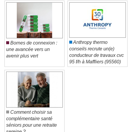
Color
Opacity
Caption Area Background
Color
Opacity
Font Size
Anthropy thermo
Bornes de connexion :
conseils recrute un(e)
une avancée vers un
Text Edge Style
conducteur de travaux cvc
avenir plus vert
95 f/h à Maffliers (95560)
Font Family
Reset
Done
Close Modal Dialog
End of dialog window.
Comment choisir sa
complémentaire santé
séniors pour une retraite