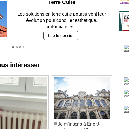
Parking et garages
Entre circulation, sécurisation des accès, durabilité
des revêtements et intégration…
Lire le dossier
ous intéresser
Je m’inscris à EnerJ-
meeting Lyon, 15