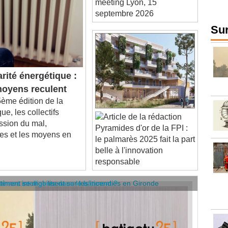
septembre 2026
Sur
rité énergétique :
 moyens reculent
ème édition de la
ue, les collectifs
ession du mal,
Pyramides d'or de la FPI :
ues et les moyens en
le palmarès 2025 fait la part
belle à l'innovation
responsable
âtiment se mobilisent sur les incendies en Gironde
stèmes intelligents dans le bâtiment ?