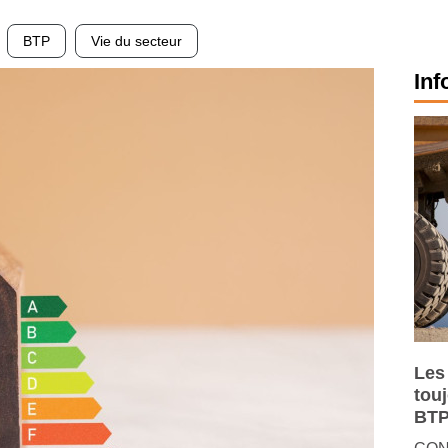
BTP
Vie du secteur
Inf
Les
tou
BTP