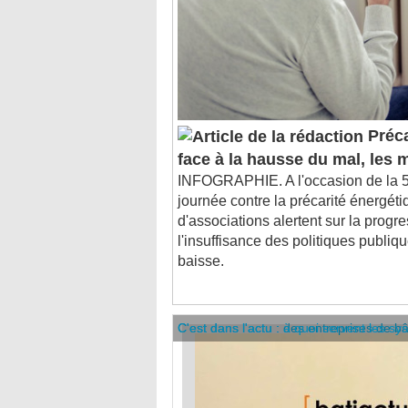
Préca
face à la hausse du mal, les
INFOGRAPHIE. A l'occasion de la 5
journée contre la précarité énergétiq
d'associations alertent sur la progr
l'insuffisance des politiques publiq
baisse.
C'est dans l'actu : des entreprises de b
C'est dans l'actu : à quoi servent les sy