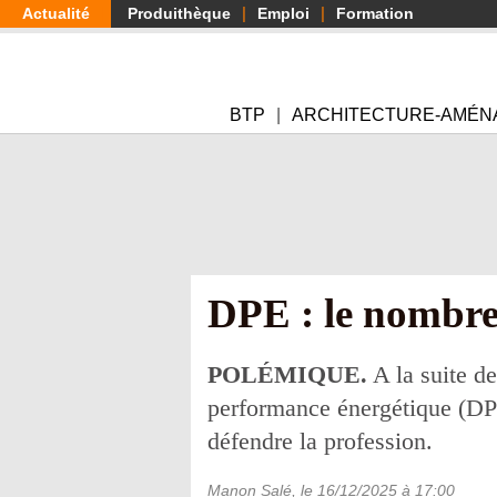
Aller
Actualité
Produithèque
Emploi
Formation
au
contenu
principal
BTP
ARCHITECTURE-AMÉN
DPE : le nombre 
POLÉMIQUE.
A la suite de
performance énergétique (DPE)
défendre la profession.
Manon Salé
, le
16/12/2025
à 17:00