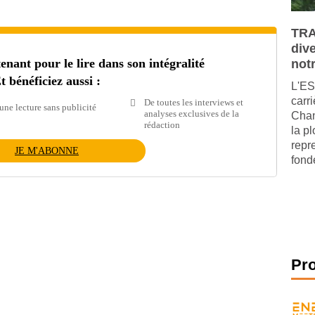
TRA
dive
ant pour le lire dans son intégralité
not
t bénéficiez aussi :
L'ES
carri
De toutes les interviews et
une lecture sans publicité
analyses exclusives de la
Chan
rédaction
la p
repre
JE M'ABONNE
fondé
Pr