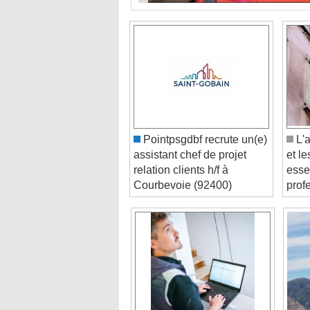
Pointpsgdbf recrute un(e)
L'
assistant chef de projet
et le
relation clients h/f à
esse
Courbevoie (92400)
prof