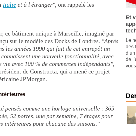
en
Italie
et à l'étranger"
, ont rappelé les
Et 
appo
tec
er, ce bâtiment unique à Marseille, imaginé par
onçu sur le modèle des Docks de Londres.
"Après
Le n
des 
s les années 1990 qui fait de cet entrepôt un
d’un
i, connaissent une nouvelle fonctionnalité, avec
de l
 de vie avec 100 % de commerces indépendants",
vous 
président de Constructa, qui a mené ce projet
méricaine JPMorgan.
intérieures
Der
été pensés comme une horloge universelle : 365
née, 52 portes, une par semaine, 7 étages pour
rs intérieures pour chacune des saisons."