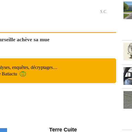
S.C.
arseille achève sa mue
alyses, enquêtes, décryptages…
e Batiactu
Parking et garages