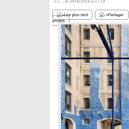
S.C.
, le
28/06/2016
à 17:14
Lire plus tard
Partager
projets