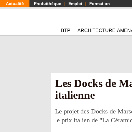
Aller
Actualité
Produithèque
Emploi
Formation
au
contenu
principal
BTP
ARCHITECTURE-AMÉN
Les Docks de Mar
italienne
Le projet des Docks de Marse
le prix italien de "La Cérami