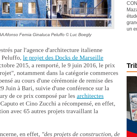
CONJ
Maza
étude
gran
un e
1AA Afonso Femia Ginaluca Peluffo
© Luc Boegly
trés par l'agence d'architecture italienne
 Peluffo,
le projet des Docks de Marseille
ctobre 2015, a remporté, le 9 juin 2016, le prix
Tri
Projet", notamment dans la catégorie commerces
pensé au cours d'une cérémonie de remise des
29 Juin à Bari, suivie d'une conférence sur la
jury de ce prix composé par les
architectes
Caputo et Cino Zucchi a récompensé, en effet,
ion avec 65 autres projets travaillant la
oncerne, en effet,
"des projets de construction, de