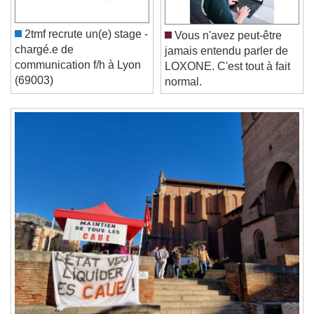
Play
Skip Backward
Skip Forward
Unmute
Current Time
0:00
2tmf recrute un(e) stage -
Vous n'avez peut-être
/
chargé.e de
jamais entendu parler de
Duration
-:-
communication f/h à Lyon
LOXONE. C'est tout à fait
Loaded
:
0%
Stream Type
LIVE
(69003)
normal.
Seek to live, currently behind live
LIVE
Remaining Time
-
0:00
1x
Playback Rate
Chapters
Chapters
Descriptions
descriptions off
, selected
Subtitles
subtitles settings
, opens subtitles
settings dialog
subtitles off
, selected