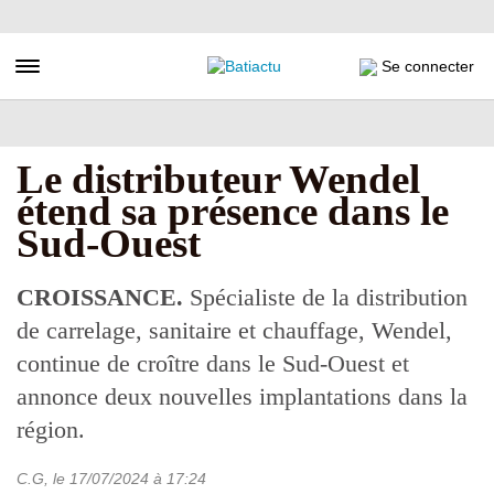
Aller
au
contenu
Toggle navigation
Se connecter
principal
Le distributeur Wendel
étend sa présence dans le
Sud-Ouest
CROISSANCE.
Spécialiste de la distribution
de carrelage, sanitaire et chauffage, Wendel,
continue de croître dans le Sud-Ouest et
annonce deux nouvelles implantations dans la
région.
C.G
, le
17/07/2024
à 17:24