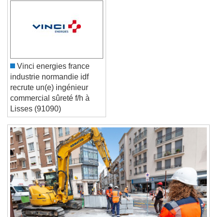
Font Family
Reset
Done
Vinci energies france
Close Modal Dialog
industrie normandie idf
End of dialog window.
recrute un(e) ingénieur
commercial sûreté f/h à
Lisses (91090)