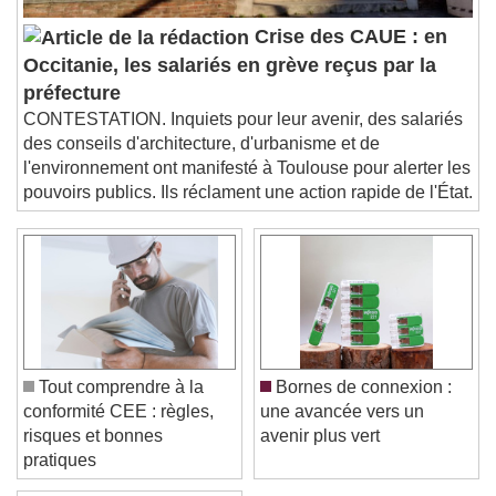
Audio Track
Crise des CAUE : en
Picture-in-Picture
Fullscreen
Occitanie, les salariés en grève reçus par la
This is a modal window.
préfecture
Beginning of dialog window. Escape will cancel
and close the window.
CONTESTATION. Inquiets pour leur avenir, des salariés
des conseils d'architecture, d'urbanisme et de
Text
l'environnement ont manifesté à Toulouse pour alerter les
pouvoirs publics. Ils réclament une action rapide de l'État.
Color
Opacity
Text Background
Color
Opacity
Caption Area Background
Color
Opacity
Tout comprendre à la
Bornes de connexion :
Font Size
conformité CEE : règles,
une avancée vers un
risques et bonnes
avenir plus vert
pratiques
Text Edge Style