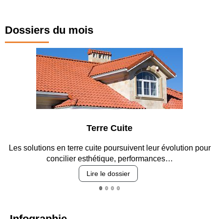
Dossiers du mois
e
Parking et gara
vent leur évolution pour
Entre circulation, sécurisation des a
erformances…
revêtements et intégr
Lire le dossier
Infographie