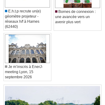
Caption Area Background
Color
Opacity
E.h.t.p recrute un(e)
Bornes de connexion :
Font Size
géomètre projeteur -
une avancée vers un
réseaux h/f à Harnes
avenir plus vert
(62440)
Text Edge Style
Font Family
Reset
Done
Je m’inscris à EnerJ-
Close Modal Dialog
meeting Lyon, 15
End of dialog window.
septembre 2026