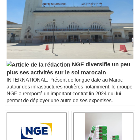
Descriptions
descriptions off
, selected
Subtitles
subtitles settings
, opens subtitles
settings dialog
subtitles off
, selected
Audio Track
Picture-in-Picture
Fullscreen
NGE diversifie un peu
This is a modal window.
plus ses activités sur le sol marocain
Beginning of dialog window. Escape will cancel
INTERNATIONAL. Présent de longue date au Maroc
and close the window.
autour des infrastructures routières notamment, le groupe
Text
NGE a remporté un important contrat fin 2024 qui lui
permet de déployer une autre de ses expertises.
Color
Opacity
Text Background
Color
Opacity