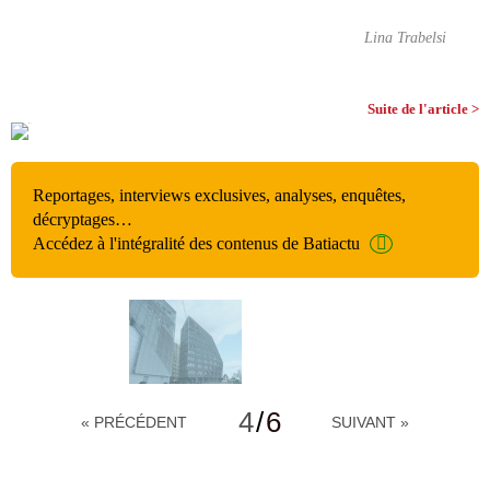
Lina Trabelsi
Suite de l'article >
Reportages, interviews exclusives, analyses, enquêtes,
décryptages…
Accédez à l'intégralité des contenus de Batiactu
4
/
6
« PRÉCÉDENT
SUIVANT »