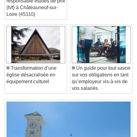
responsable études de prix
(h/f) à Châteauneuf-sur-
Loire (45110)
Video Player is loading.
Play Video
Play
Skip Backward
Skip Forward
Unmute
Current Time
0:00
/
Transformation d’une
Un guide pour tout savoir
Duration
-:-
église désacralisée en
sur vos obligations en tant
Loaded
:
0%
Stream Type
LIVE
équipement culturel
qu’employeur vis-à-vis de
Seek to live, currently behind live
LIVE
vos salariés
Remaining Time
-
0:00
1x
Playback Rate
Chapters
Chapters