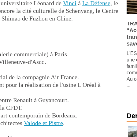
 universitaire Léonard de
Vinci
à
La Défense
, le
ncore la cité culturelle de Schenyang, le Centre
ur Shimao de Fuzhou en Chine.
TRA
"Ac
tra
savo
alerie commerciale) à Paris.
L'ES
une 
Villeneuve-d'Ascq.
fami
comm
cial de la compagnie Air France.
Au c
nt pour la réalisation de l'usine L'Oréal à
...
entre Renault à Guyancourt.
e la CFDT.
d'art contemporain de Bordeaux.
Der
rchitectes
Valode et Pistre
.