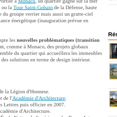
Portier à
Monaco
, un quartier gagné sur la mer
) ou la
Tour Saint-Gobain
de la Défense, haute
ne du groupe verrier mais aussi un gratte-ciel
mance énergétique (inauguration prévue en
Ré
mpte les
nouvelles problématiques (transition
nt, comme à Monaco, des projets globaux
emble du quartier qui accueillera les immeubles
r des solutions en terme de design intérieur.
 de la Légion d'Honneur.
 de l'
Académie d'Architecture
.
s Lettres puis officier en 2007.
Académie d'Architecture.