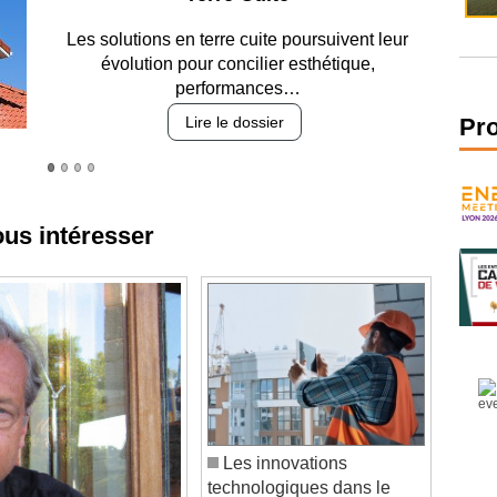
Entre circulation, sécurisation des accès, durabilité
des revêtements et intégration…
Lire le dossier
Pr
ous intéresser
Les innovations
technologiques dans le
BTP : BIM et au-delà