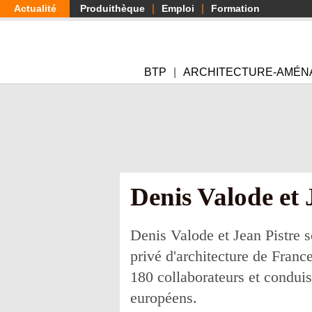
Aller
Actualité
Produithèque
Emploi
Formation
au
contenu
principal
BTP
ARCHITECTURE-AMÉN
Denis Valode et J
Denis Valode et Jean Pistre s
privé d'architecture de France
180 collaborateurs et condui
européens.