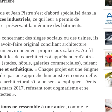
arrière
e et Jean Pistre s'est d'abord spécialisé dans la
ces industriels
, ce qui leur a permis de
t et préservant la mémoire des bâtiments.
o concernant des sièges sociaux ou des usines, ils
avoir-faire original conciliant architecture
'un environnement propice aux salariés. Au fil
duit les deux architectes à appréhender d'autres
 (stades, hôtels, galeries commerciales), faisant
ue et esthétique
. « Chaque projet est une énigme
ndre par une approche humaniste et contextuelle.
e architectural s'il a un sens » expliquent Denis
en mars 2017, refusant tout dogmatisme et se
tectes ».
ations ne ressemble à une autre
, comme le