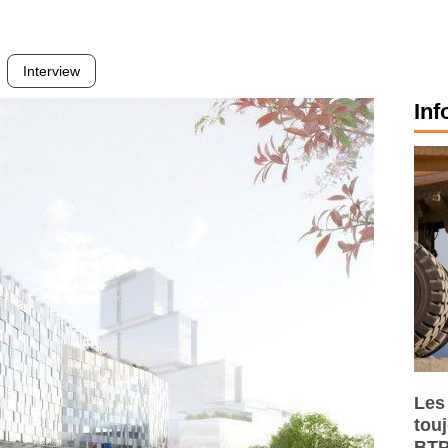
Interview
Inf
Les
tou
BTP