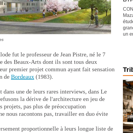
CONJ
Maza
étude
gran
un e
es
ode fut le professeur de Jean Pistre, né le 7
le des Beaux-Arts dont ils sont tous deux
eur premier projet commun ayant fait sensation
Tri
in de
Bordeaux
(1983).
t dans une de leurs rares interviews, dans Le
efusons la dérive de l'architecture en jeu de
s projets, pas plus de préoccupation
 ne nous racontons pas, travailler en duo évite
rsement proportionnelle à leurs longue liste de