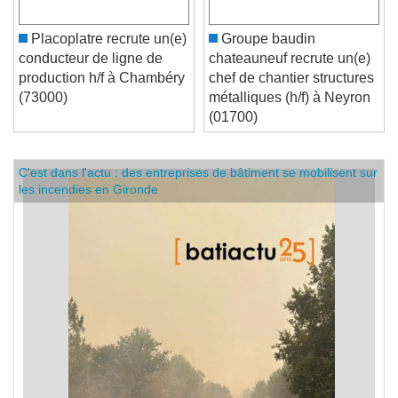
Placoplatre recrute un(e)
Groupe baudin
conducteur de ligne de
chateauneuf recrute un(e)
production h/f à Chambéry
chef de chantier structures
(73000)
métalliques (h/f) à Neyron
(01700)
C'est dans l'actu : des entreprises de bâtiment se mobilisent sur
les incendies en Gironde