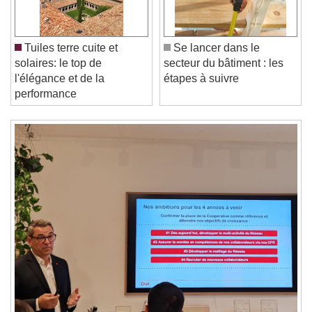
Play
Skip Backward
Skip Forward
Unmute
Current Time
0:00
/
Tuiles terre cuite et
Se lancer dans le
Duration
-:-
solaires: le top de
secteur du bâtiment : les
Loaded
:
0%
Stream Type
LIVE
l'élégance et de la
étapes à suivre
Seek to live, currently behind live
LIVE
performance
Remaining Time
-
0:00
1x
Playback Rate
Chapters
Chapters
Descriptions
descriptions off
, selected
Subtitles
subtitles settings
, opens subtitles
settings dialog
subtitles off
, selected