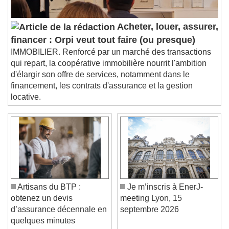
Audio Track
Picture-in-Picture
Fullscreen
Acheter, louer, assurer,
This is a modal window.
financer : Orpi veut tout faire (ou presque)
Beginning of dialog window. Escape will cancel
IMMOBILIER. Renforcé par un marché des transactions
and close the window.
qui repart, la coopérative immobilière nourrit l'ambition
Text
d'élargir son offre de services, notamment dans le
financement, les contrats d'assurance et la gestion
Color
Opacity
locative.
Text Background
Color
Opacity
Caption Area Background
Color
Opacity
Font Size
Artisans du BTP :
Je m’inscris à EnerJ-
obtenez un devis
meeting Lyon, 15
d’assurance décennale en
septembre 2026
Text Edge Style
quelques minutes