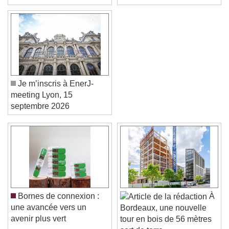
vos salariés
Je m’inscris à EnerJ-
meeting Lyon, 15
septembre 2026
Video Player is loading.
Play Video
Play
Skip Backward
Skip Forward
Unmute
Bornes de connexion :
À
Current Time
0:00
une avancée vers un
Bordeaux, une nouvelle
/
avenir plus vert
tour en bois de 56 mètres
Duration
-:-