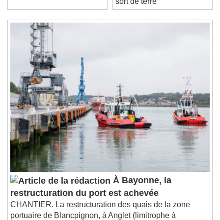
sort de terre
Loaded
:
0%
Stream Type
LIVE
Seek to live, currently behind live
LIVE
Remaining Time
-
0:00
1x
Playback Rate
Chapters
Chapters
Descriptions
descriptions off
, selected
Subtitles
subtitles settings
, opens subtitles
settings dialog
subtitles off
, selected
Audio Track
À Bayonne, la
restructuration du port est achevée
Picture-in-Picture
Fullscreen
This is a modal window.
CHANTIER. La restructuration des quais de la zone