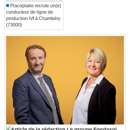
Placoplatre recrute un(e)
Reset
Done
conducteur de ligne de
Close Modal Dialog
production h/f à Chambéry
End of dialog window.
(73000)