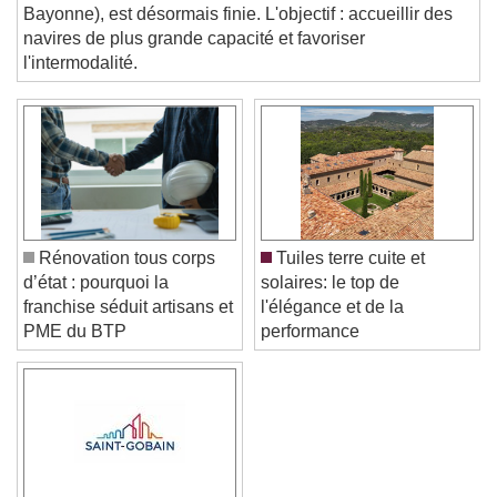
portuaire de Blancpignon, à Anglet (limitrophe à
Beginning of dialog window. Escape will cancel
Bayonne), est désormais finie. L'objectif : accueillir des
and close the window.
navires de plus grande capacité et favoriser
Text
l'intermodalité.
Color
Opacity
Text Background
Color
Opacity
Caption Area Background
Rénovation tous corps
Tuiles terre cuite et
Color
Opacity
d’état : pourquoi la
solaires: le top de
Font Size
franchise séduit artisans et
l'élégance et de la
PME du BTP
performance
Text Edge Style
Font Family