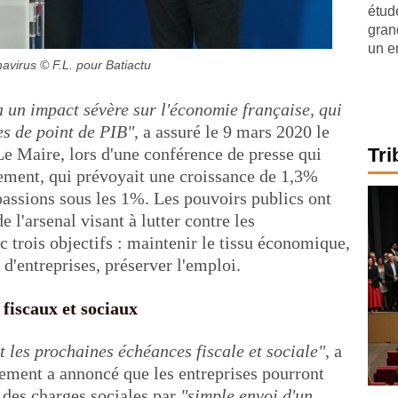
étude
gran
un e
navirus
© F.L. pour Batiactu
 un impact sévère sur l'économie française, qui
es de point de PIB"
, a assuré le 9 mars 2020 le
e Maire, lors d'une conférence de presse qui
Tri
ement, qui prévoyait une croissance de 1,3%
passions sous les 1%. Les pouvoirs publics ont
l'arsenal visant à lutter contre les
c trois objectifs : maintenir le tissu économique,
 d'entreprises, préserver l'emploi.
fiscaux et sociaux
 les prochaines échéances fiscale et sociale"
, a
ement a annoncé que les entreprises pourront
 des charges sociales par
"simple envoi d'un