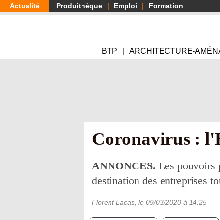
Aller
Actualité
Produithèque
Emploi
Formation
au
contenu
principal
BTP
ARCHITECTURE-AMÉN
Coronavirus : l
ANNONCES.
Les pouvoirs p
destination des entreprises t
Florent Lacas
, le
09/03/2020
à 14:25