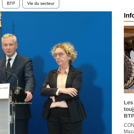
BTP
Vie du secteur
Inf
Les
tou
BTP
CONJ
Maza