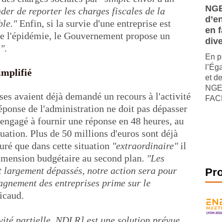
NGE
er de reporter les charges fiscales de la
d’e
ble."
Enfin, si la survie d'une entreprise est
en f
e l'épidémie, le Gouvernement propose un
dive
s"
.
En p
l’Ég
implifié
et de
NGE,
ses avaient déjà demandé un recours à l'activité
FACE
réponse de l'administration ne doit pas dépasser
 engagé à fournir une réponse en 48 heures, au
tuation. Plus de 50 millions d'euros sont déjà
uré que dans cette situation
"extraordinaire"
il
 dimension budgétaire au second plan.
"Les
t largement dépassés, notre action sera pour
Pr
pagnement des entreprises prime sur le
icaud.
ité partielle, NDLR] est une solution prévue