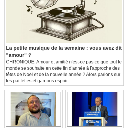
descriptions off
, selected
Subtitles
subtitles settings
, opens subtitles
settings dialog
subtitles off
, selected
Audio Track
Picture-in-Picture
Fullscreen
La petite musique de la semaine : vous avez dit
This is a modal window.
"amour" ?
Beginning of dialog window. Escape will cancel
CHRONIQUE. Amour et amitié n'est-ce pas ce que tout le
and close the window.
monde se souhaite en cette fin d'année à l'approche des
Text
fêtes de Noël et de la nouvelle année ? Alors parions sur
les paillettes et gardons espoir.
Color
Opacity
Text Background
Color
Opacity
Caption Area Background