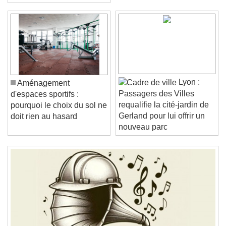
performance
Video Player is loading.
Play Video
Play
Skip Backward
Skip Forward
Unmute
Current Time
0:00
Lyon :
Aménagement
/
Passagers des Villes
d'espaces sportifs :
Duration
-:-
requalifie la cité-jardin de
pourquoi le choix du sol ne
Loaded
:
0%
Stream Type
LIVE
Gerland pour lui offrir un
doit rien au hasard
Seek to live, currently behind live
LIVE
nouveau parc
Remaining Time
-
0:00
1x
Playback Rate
Chapters
Chapters
Descriptions