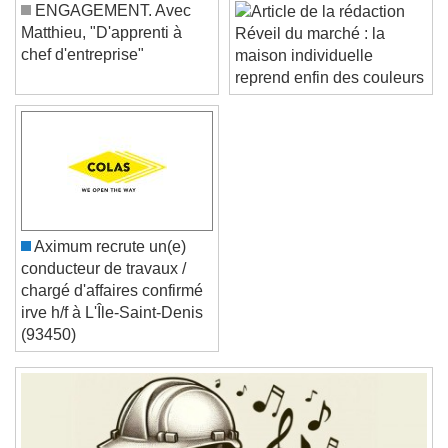
Color
Opacity
ENGAGEMENT. Avec
Font Size
Matthieu, "D'apprenti à
Réveil du marché : la
chef d'entreprise"
maison individuelle
reprend enfin des couleurs
Text Edge Style
Font Family
Reset
Done
Aximum recrute un(e)
Close Modal Dialog
conducteur de travaux /
End of dialog window.
chargé d'affaires confirmé
irve h/f à L'Île-Saint-Denis
(93450)