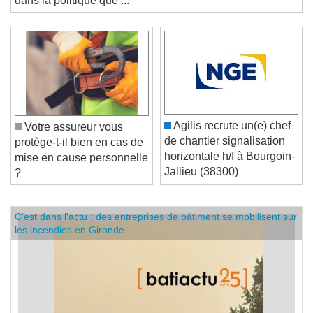
dans la politique que ...
Agilis recrute un(e) chef
Votre assureur vous
de chantier signalisation
protège-t-il bien en cas de
horizontale h/f à Bourgoin-
mise en cause personnelle
Jallieu (38300)
?
C'est dans l'actu : des entreprises de bâtiment se mobilisent sur
les incendies en Gironde