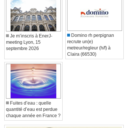
Text Background
Color
Opacity
Caption Area Background
Color
Opacity
Domino rh perpignan
Je m’inscris à EnerJ-
Font Size
recrute un(e)
meeting Lyon, 15
metreur/regleur (h/f) à
septembre 2026
Claira (66530)
Text Edge Style
Font Family
Reset
Done
Fuites d’eau : quelle
Close Modal Dialog
quantité d’eau est perdue
End of dialog window.
chaque année en France ?