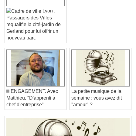
Lyon :
Passagers des Villes
requalifie la cité-jardin de
Gerland pour lui offrir un
nouveau parc
Video Player is loading.
Play Video
Play
Skip Backward
Skip Forward
Unmute
Current Time
0:00
/
ENGAGEMENT. Avec
La petite musique de la
Duration
-:-
Matthieu, "D'apprenti à
semaine : vous avez dit
Loaded
:
0%
Stream Type
LIVE
chef d'entreprise"
"amour" ?
Seek to live, currently behind live
LIVE
Remaining Time
-
0:00
1x