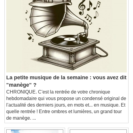
Playback Rate
Chapters
Chapters
Descriptions
descriptions off
, selected
Subtitles
subtitles settings
, opens subtitles
settings dialog
subtitles off
, selected
Audio Track
La petite musique de la semaine : vous avez dit
Picture-in-Picture
Fullscreen
"manège" ?
This is a modal window.
CHRONIQUE. C'est la rentrée de votre chronique
Beginning of dialog window. Escape will cancel
hebdomadaire qui vous propose un condensé original de
and close the window.
l'actualité des derniers jours, en mots et... en musique. Et
Text
quelle rentrée ! Entre ombres et lumières, un grand tour
de manège. ...
Color
Opacity