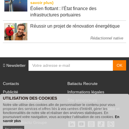
Éolien flottant : l'État finance des
infrastructures portuaires
Réussir un projet de rénovation énergétique
Rédactionnel native
Newsletter
Contacts
Batiactu Recrute
Publicité
Informations légales
UTILISATION DES COOKIES
Abonnement Batiactu
Site annonceurs
Notre site utilise des cookies afin de personnaliser le contenu pour vous
proposer des services et offres liés à vos centres d'intérêt, gérer les
Voir les contenus+ de Batiactu
Politique de confidentialité et
fonctionnalités de notre site et réaliser des analyses statistiques. En
poursuivant votre navigation, vous acceptez l’utilisation de ces cookies.
En
cookies
savoir plus
© 2026 Batiactu Groupe