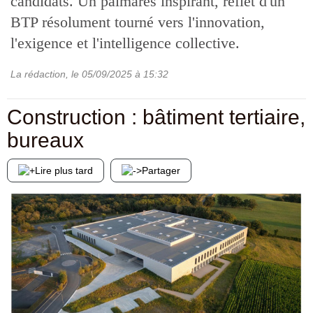
candidats. Un palmarès inspirant, reflet d'un
BTP résolument tourné vers l'innovation,
l'exigence et l'intelligence collective.
La rédaction
, le
05/09/2025
à 15:32
Construction : bâtiment tertiaire,
bureaux
Lire plus tard
Partager