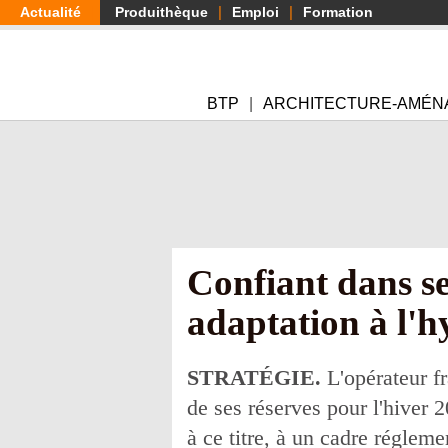
Aller
Actualité
Produithèque
Emploi
Formation
au
contenu
principal
BTP
ARCHITECTURE-AMÉN
Confiant dans se
adaptation à l'
STRATÉGIE.
L'opérateur fr
de ses réserves pour l'hiver 2
à ce titre, à un cadre réglem