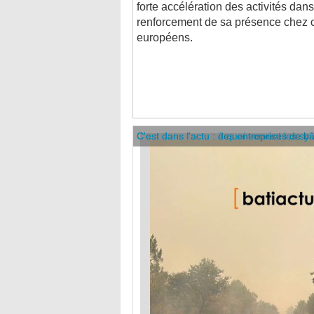
renforcement de sa présence chez c
européens.
C'est dans l'actu : des entreprises de b
C'est dans l'actu : à quoi servent les sy