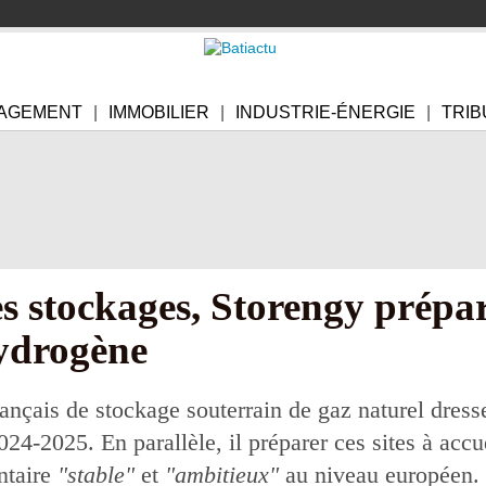
AGEMENT
IMMOBILIER
INDUSTRIE-ÉNERGIE
TRIB
s stockages, Storengy prépar
hydrogène
ançais de stockage souterrain de gaz naturel dresse
024-2025. En parallèle, il préparer ces sites à accue
entaire
"stable"
et
"ambitieux"
au niveau européen.