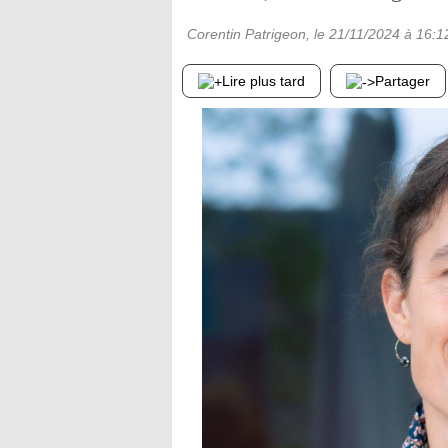
Corentin Patrigeon
, le
21/11/2024
à 16:1
Lire plus tard
Partager