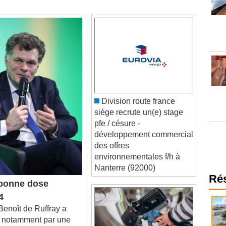
Division route france
siège recrute un(e) stage
pfe / césure -
développement commercial
des offres
environnementales f/h à
Nanterre (92000)
bonne dose
Ré
4
enoît de Ruffray a
té notamment par une
 l'énergie et un