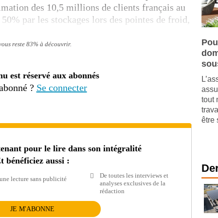
ation des 10,5 millions de clients français au
e 50% par les stockages lors des pointes de froid,
Pou
 vous reste 83% à découvrir.
dom
sou
nu est réservé aux abonnés
L’as
 abonné ?
Se connecter
assu
tout 
trav
être 
ant pour le lire dans son intégralité
t bénéficiez aussi :
Der
De toutes les interviews et
une lecture sans publicité
analyses exclusives de la
rédaction
JE M'ABONNE