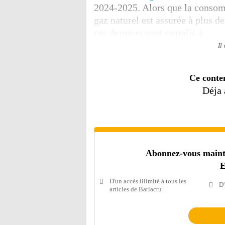
2024-2025. Alors que la consomm
gaz naturel est assurée à plus d
ces derniers sont remplis à
Il
Ce conte
Déja
Abonnez-vous mainten
E
D'un accès illimité à tous les
D'
articles de Batiactu