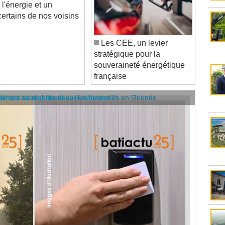
ertains de nos voisins
Les CEE, un levier
stratégique pour la
souveraineté énergétique
française
âtiment se mobilisent sur les incendies en Gironde
stèmes intelligents dans le bâtiment ?