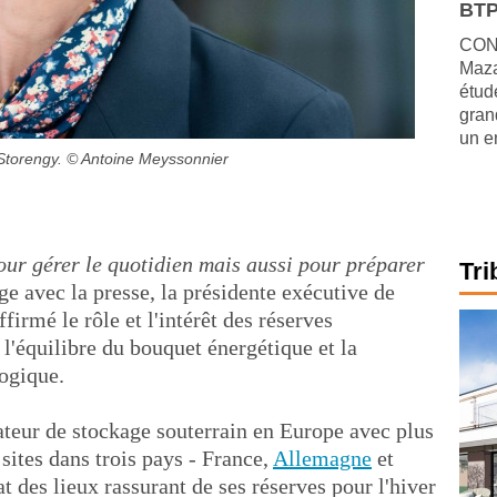
BTP
CONJ
Maza
étude
gran
un e
Storengy.
© Antoine Meyssonnier
pour gérer le quotidien mais aussi pour préparer
Tri
e avec la presse, la présidente exécutive de
firmé le rôle et l'intérêt des réserves
 l'équilibre du bouquet énergétique et la
logique.
ateur de stockage souterrain en Europe avec plus
 sites dans trois pays - France,
Allemagne
et
at des lieux rassurant de ses réserves pour l'hiver