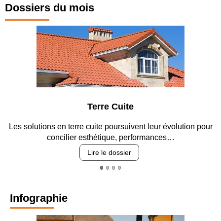
Dossiers du mois
Terre Cuite
n terre cuite poursuivent leur évolution pour
Entre circulation
cilier esthétique, performances…
re
Lire le dossier
Infographie