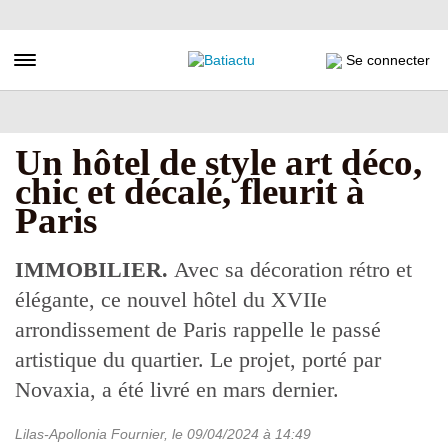
Aller
au
contenu
Toggle navigation
Se connecter
principal
Un hôtel de style art déco,
chic et décalé, fleurit à
Paris
IMMOBILIER.
Avec sa décoration rétro et
élégante, ce nouvel hôtel du XVIIe
arrondissement de Paris rappelle le passé
artistique du quartier. Le projet, porté par
Novaxia, a été livré en mars dernier.
Lilas-Apollonia Fournier
, le
09/04/2024
à 14:49