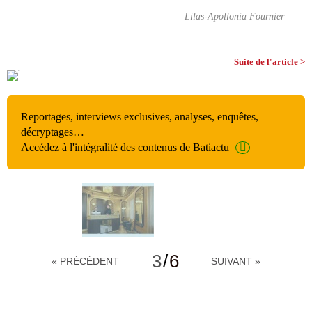
Lilas-Apollonia Fournier
Suite de l'article >
Reportages, interviews exclusives, analyses, enquêtes,
décryptages…
Accédez à l'intégralité des contenus de Batiactu
3
/
6
« PRÉCÉDENT
SUIVANT »