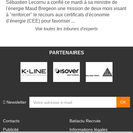
Sébastien Lecornu a confié ce mardi à sa ministre de
l'énergie Maud Bregeon une mission de deux mois visant
à "renforcer" le recours aux certificats d'économie
d’énergie (CEE) pour favoriser ...
Voir toutes les tribunes d'experts
PARTENAIRES
Newsletter
Contacts
Batiactu Recrute
Publicité
Informations légales