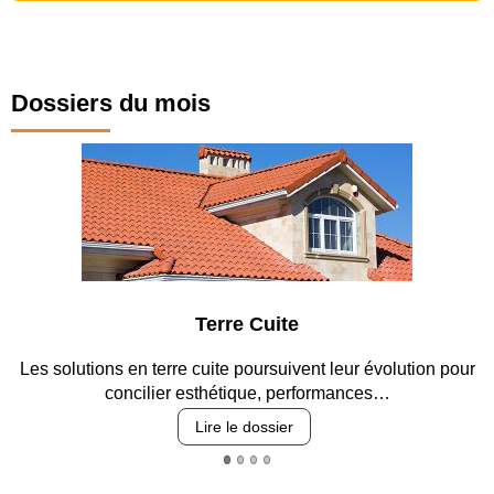
Dossiers du mois
e
Parking et gara
vent leur évolution pour
Entre circulation, sécurisation des a
erformances…
revêtements et intégr
Lire le dossier