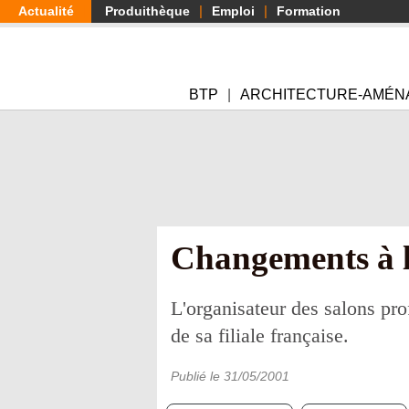
Aller
Actualité
Produithèque
Emploi
Formation
au
contenu
principal
BTP
ARCHITECTURE-AMÉN
Changements à l
L'organisateur des salons pr
de sa filiale française.
Publié le
31/05/2001