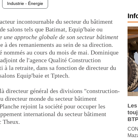
Industrie - Énergie
Inf
acteur incontournable du secteur du bâtiment
 de salons tels que Batimat, Equip'baie ou
ce une approche globale de son secteur bâtiment
e à des remaniements au sein de sa direction.
été nommés au cours du mois de mai. Dominique
 adjoint de l'agence Qualité Construction
 à la retraite, dans sa fonction de directeur du
salons Equip'baie et Tptech.
à directeur général des divisions "construction-
omu directeur monde du secteur bâtiment
Les
lanche rejoint la société pour occuper les
tou
oppement international du secteur bâtiment
BTP
c Theux.
CONJ
Maza