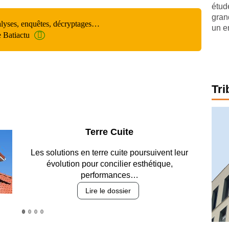
étude
gran
alyses, enquêtes, décryptages…
un e
e Batiactu
Tri
Parking et garages
Entre circulation, sécurisation des accès, durabilité
des revêtements et intégration…
Lire le dossier