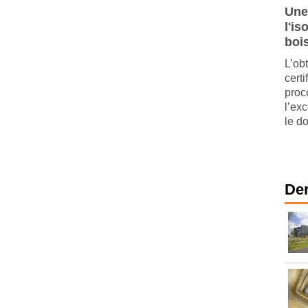
Une
l'is
boi
L’ob
cert
proc
l’ex
le d
Der