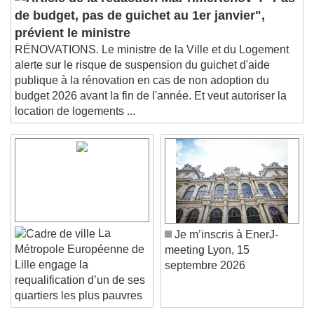
Beginning of dialog window. Escape will cancel
MaPrimeRenov' : "Pas
and close the window.
de budget, pas de guichet au 1er janvier",
Text
prévient le ministre
RÉNOVATIONS. Le ministre de la Ville et du Logement
Color
Opacity
alerte sur le risque de suspension du guichet d'aide
Text Background
publique à la rénovation en cas de non adoption du
budget 2026 avant la fin de l'année. Et veut autoriser la
location de logements ...
Color
Opacity
Caption Area Background
Color
Opacity
Font Size
Text Edge Style
La
Je m’inscris à EnerJ-
Métropole Européenne de
meeting Lyon, 15
Lille engage la
septembre 2026
Font Family
requalification d’un de ses
quartiers les plus pauvres