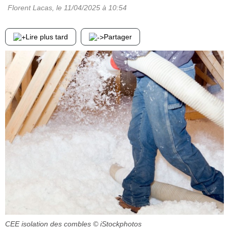
Florent Lacas
, le
11/04/2025
à 10:54
Lire plus tard
Partager
CEE isolation des combles
© iStockphotos