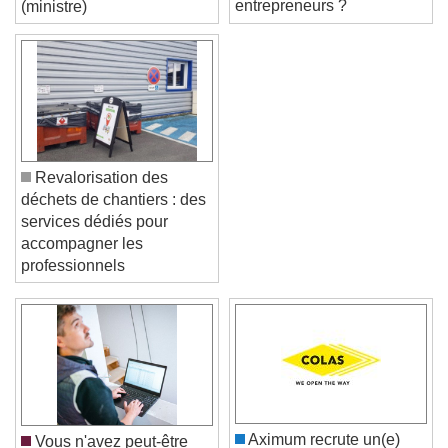
entrepreneurs ?
(ministre)
Revalorisation des
déchets de chantiers : des
services dédiés pour
accompagner les
professionnels
Video Player is loading.
Play Video
Play
Skip Backward
Skip Forward
Unmute
Current Time
0:00
/
Duration
-:-