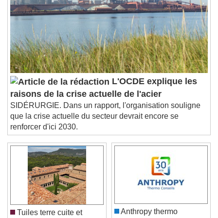
Chapters
Descriptions
descriptions off
, selected
Subtitles
subtitles settings
, opens subtitles
settings dialog
subtitles off
, selected
L'OCDE explique les
Audio Track
raisons de la crise actuelle de l'acier
SIDÉRURGIE. Dans un rapport, l'organisation souligne
Picture-in-Picture
Fullscreen
que la crise actuelle du secteur devrait encore se
This is a modal window.
renforcer d'ici 2030.
Beginning of dialog window. Escape will cancel
and close the window.
Text
Color
Opacity
Text Background