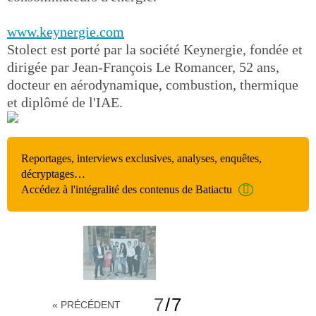
www.keynergie.com
Stolect est porté par la société Keynergie, fondée et
dirigée par Jean-François Le Romancer, 52 ans,
docteur en aérodynamique, combustion, thermique
et diplômé de l'IAE.
Reportages, interviews exclusives, analyses, enquêtes,
décryptages…
Accédez à l'intégralité des contenus de Batiactu
7
/
7
« PRÉCÉDENT