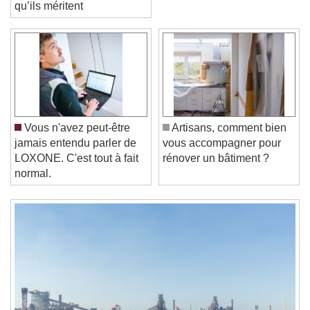
immobiliers la sécurité
qu’ils méritent
Video Player is loading.
Play Video
Play
Skip Backward
Skip Forward
Vous n'avez peut-être
Artisans, comment bien
Unmute
jamais entendu parler de
vous accompagner pour
Current Time
0:00
LOXONE. C'est tout à fait
rénover un bâtiment ?
/
normal.
Duration
-:-
Loaded
:
0%
Stream Type
LIVE
Seek to live, currently behind live
LIVE
Remaining Time
-
0:00
1x
Playback Rate
Chapters