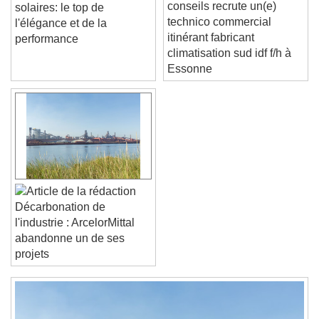
Anthropy thermo
Tuiles terre cuite et
Color
Opacity
conseils recrute un(e)
solaires: le top de
Caption Area Background
technico commercial
l'élégance et de la
itinérant fabricant
performance
Color
Opacity
climatisation sud idf f/h à
Font Size
Essonne
Text Edge Style
Font Family
Décarbonation de
Reset
Done
l'industrie : ArcelorMittal
Close Modal Dialog
abandonne un de ses
End of dialog window.
projets