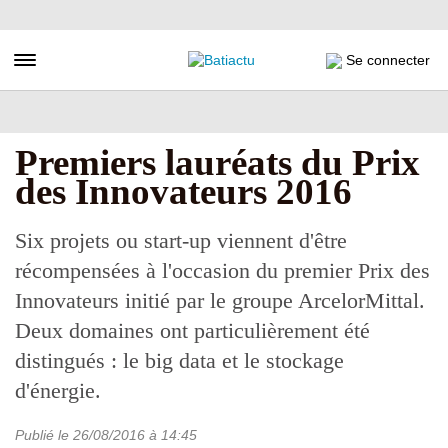
Aller
au
contenu
Toggle navigation
Se connecter
principal
Premiers lauréats du Prix
des Innovateurs 2016
Six projets ou start-up viennent d'être
récompensées à l'occasion du premier Prix des
Innovateurs initié par le groupe ArcelorMittal.
Deux domaines ont particulièrement été
distingués : le big data et le stockage
d'énergie.
Publié le
26/08/2016
à 14:45