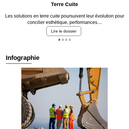
Terre Cuite
n terre cuite poursuivent leur évolution pour
Entre circulation
cilier esthétique, performances…
re
Lire le dossier
Infographie