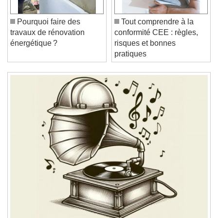
Play
Skip Backward
Skip Forward
Unmute
Current Time
0:00
Pourquoi faire des
Tout comprendre à la
/
travaux de rénovation
conformité CEE : règles,
Duration
-:-
énergétique ?
risques et bonnes
Loaded
:
0%
Stream Type
LIVE
pratiques
Seek to live, currently behind live
LIVE
Remaining Time
-
0:00
1x
Playback Rate
Chapters
Chapters
Descriptions
descriptions off
, selected
Subtitles
subtitles settings
, opens subtitles
settings dialog
subtitles off
, selected