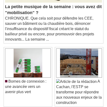
Audio Track
La petite musique de la semaine : vous avez dit
Picture-in-Picture
Fullscreen
"mobilisation" ?
This is a modal window.
CHRONIQUE. Que cela soit pour défendre les CEE,
Beginning of dialog window. Escape will cancel
sauver un bâtiment ou la chaudière bois, dénoncer
and close the window.
l'insuffisance du dispositif fiscal créant le statut du
Text
bailleur privé ou encore, pour promouvoir des projets
innovants... La semaine ...
Color
Opacity
Text Background
Color
Opacity
Caption Area Background
Color
Opacity
Bornes de connexion :
A
Font Size
une avancée vers un
Cachan, l'ESTP se
avenir plus vert
transforme pour répondre
aux nouveaux enjeux de la
Text Edge Style
construction