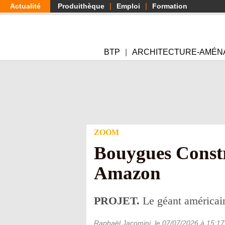
Aller
Actualité
Produithèque
Emploi
Formation
au
contenu
principal
BTP
ARCHITECTURE-AMÉN
ZOOM
Bouygues Constru
Amazon
PROJET.
Le géant américain
Raphaël Jacomini
, le
07/07/2026
à 15:17