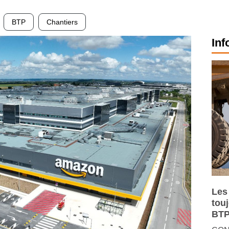
BTP
Chantiers
Inf
Les
tou
BTP