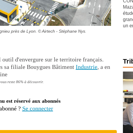
CONJ
Maza
étude
gran
un e
gnieu près de Lyon.
© Airtech - Stéphane Nys.
util d'envergure sur le territoire français.
Tri
ers sa filiale Bouygues Bâtiment
Industrie
, a en
aine
 vous reste 86% à découvrir.
nu est réservé aux abonnés
 abonné ?
Se connecter