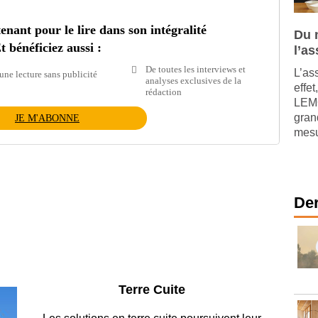
ant pour le lire dans son intégralité
Du 
t bénéficiez aussi :
l’a
De toutes les interviews et
L’as
une lecture sans publicité
analyses exclusives de la
effet
rédaction
LEMO
gran
JE M'ABONNE
mesur
Der
Parking et garages