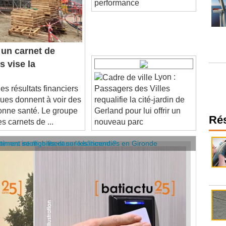
un carnet de
 vise la
Lyon :
s résultats financiers
Passagers des Villes
ues donnent à voir des
requalifie la cité-jardin de
bonne santé. Le groupe
Gerland pour lui offrir un
s carnets de ...
nouveau parc
Ré
âtiment se mobilisent sur les incendies en Gironde
stèmes intelligents dans le bâtiment ?