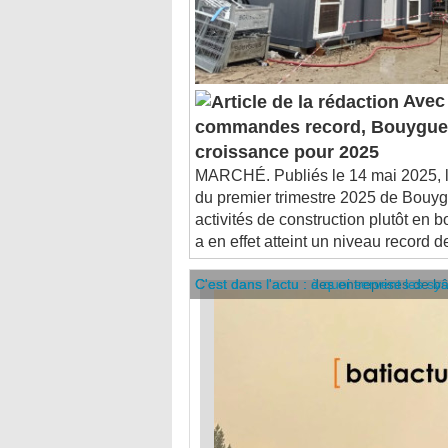
Avec 
commandes record, Bouygues
croissance pour 2025
MARCHÉ. Publiés le 14 mai 2025, le
du premier trimestre 2025 de Bouyg
activités de construction plutôt en 
a en effet atteint un niveau record de
C'est dans l'actu : des entreprises de b
C'est dans l'actu : à quoi servent les sy