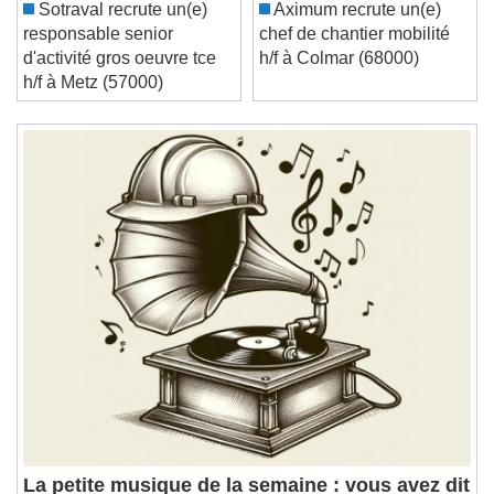
/
Sotraval recrute un(e)
Aximum recrute un(e)
Duration
-:-
responsable senior
chef de chantier mobilité
Loaded
:
0%
d'activité gros oeuvre tce
h/f à Colmar (68000)
Stream Type
LIVE
h/f à Metz (57000)
Seek to live, currently behind live
LIVE
Remaining Time
-
0:00
1x
Playback Rate
Chapters
Chapters
Descriptions
descriptions off
, selected
Subtitles
subtitles settings
, opens subtitles
settings dialog
subtitles off
, selected
Audio Track
Picture-in-Picture
Fullscreen