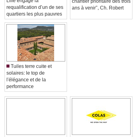
Lille engage la
chantier prioritaire des trois
requalification d’un de ses
ans à venir", Ch. Robert
quartiers les plus pauvres
Tuiles terre cuite et
solaires: le top de
l'élégance et de la
performance
Video Player is loading.
Play Video
Play
Skip Backward
Skip Forward
Unmute
Current Time
0:00