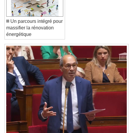
Font Family
Reset
Done
Un parcours intégré pour
Close Modal Dialog
massifier la rénovation
End of dialog window.
énergétique