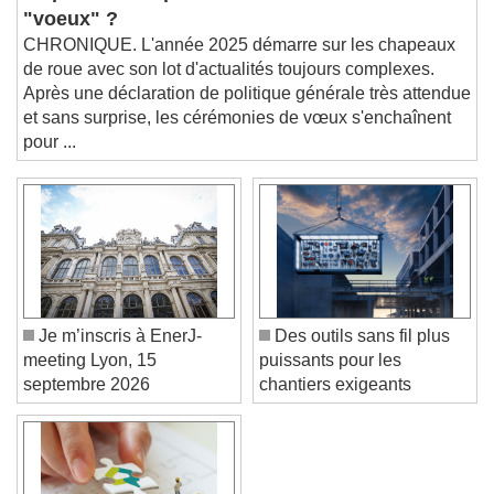
La petite musique de la semaine : vous avez dit
This is a modal window.
"voeux" ?
Beginning of dialog window. Escape will cancel
CHRONIQUE. L'année 2025 démarre sur les chapeaux
and close the window.
de roue avec son lot d'actualités toujours complexes.
Text
Après une déclaration de politique générale très attendue
et sans surprise, les cérémonies de vœux s'enchaînent
Color
Opacity
pour ...
Text Background
Color
Opacity
Caption Area Background
Color
Opacity
Font Size
Je m’inscris à EnerJ-
Des outils sans fil plus
meeting Lyon, 15
puissants pour les
septembre 2026
chantiers exigeants
Text Edge Style