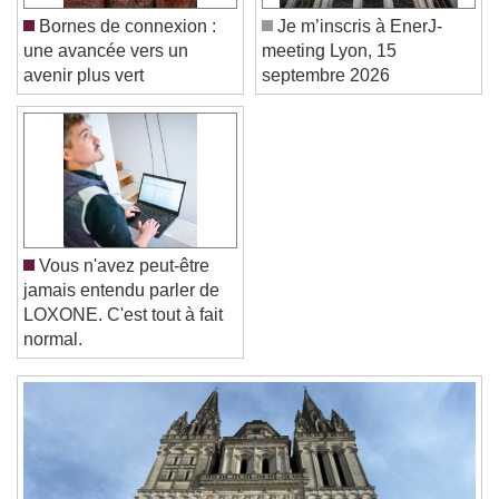
Color
Opacity
Bornes de connexion :
Je m’inscris à EnerJ-
Font Size
une avancée vers un
meeting Lyon, 15
avenir plus vert
septembre 2026
Text Edge Style
Font Family
Vous n'avez peut-être
Reset
Done
jamais entendu parler de
Close Modal Dialog
LOXONE. C'est tout à fait
End of dialog window.
normal.