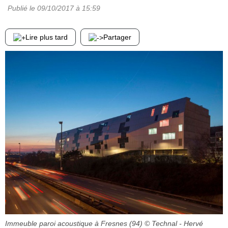
Publié le
09/10/2017
à 15:59
Lire plus tard
Partager
Immeuble paroi acoustique à Fresnes (94)
© Technal - Hervé