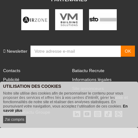
PARTENAIRES
Newsletter
Contacts
Batiactu Recrute
Publicité
Informations légales
UTILISATION DES COOKIES
Abonnement Batiactu
Site annonceurs
Notre site utilise des cookies afin de personnaliser le contenu pour vous
proposer des services et offres liés à vos centres d'intérêt, gérer les
Voir les contenus+ de Batiactu
Politique de confidentialité et
fonctionnalités de notre site et réaliser des analyses statistiques. En
poursuivant votre navigation, vous acceptez l’utilisation de ces cookies.
En
cookies
savoir plus
© 2026 Batiactu Groupe
J'ai compris