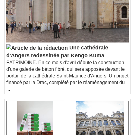
descriptions off
, selected
Subtitles
subtitles settings
, opens subtitles
settings dialog
subtitles off
, selected
Audio Track
Une cathédrale
Picture-in-Picture
Fullscreen
d'Angers redessinée par Kengo Kuma
This is a modal window.
PATRIMOINE. En ce mois d'avril débute la construction
Beginning of dialog window. Escape will cancel
d'une galerie de béton fibré, qui sera apposée devant le
and close the window.
portail de la cathédrale Saint-Maurice d'Angers. Un projet
Text
financé par la Drac, complété par le réaménagement du
...
Color
Opacity
Text Background
Color
Opacity
Caption Area Background