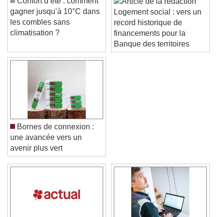
Confort d’été : comment
gagner jusqu’à 10°C dans
Logement social : vers un
les combles sans
record historique de
climatisation ?
financements pour la
Banque des territoires
Bornes de connexion :
une avancée vers un
avenir plus vert
Video Player is loading.
Play Video
Play
Skip Backward
Skip Forward