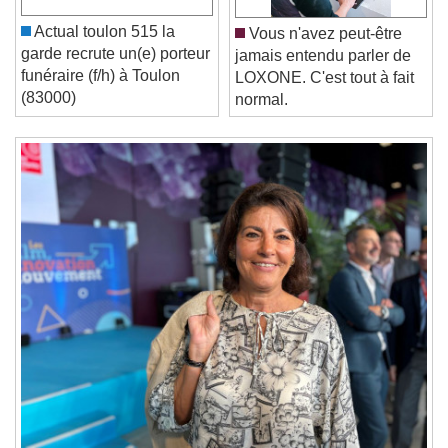
Unmute
Current Time
0:00
Actual toulon 515 la
Vous n'avez peut-être
/
garde recrute un(e) porteur
jamais entendu parler de
Duration
-:-
funéraire (f/h) à Toulon
LOXONE. C'est tout à fait
Loaded
:
0%
Stream Type
LIVE
(83000)
normal.
Seek to live, currently behind live
LIVE
Remaining Time
-
0:00
1x
Playback Rate
Chapters
Chapters
Descriptions
descriptions off
, selected
Subtitles
subtitles settings
, opens subtitles
settings dialog
subtitles off
, selected