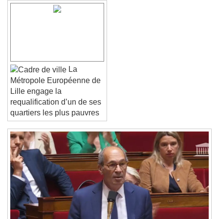
Font Family
Reset
Done
Close Modal Dialog
La
End of dialog window.
Métropole Européenne de
Lille engage la
requalification d’un de ses
quartiers les plus pauvres