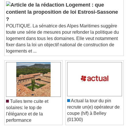
Audio Track
Logement : que
Picture-in-Picture
Fullscreen
contient la proposition de loi Estrosi-Sassone
This is a modal window.
?
Beginning of dialog window. Escape will cancel
and close the window.
POLITIQUE. La sénatrice des Alpes Maritimes suggère
toute une série de mesures pour refonder la politique du
Text
logement dans tous les domaines. Elle veut notamment
fixer dans la loi un objectif national de construction de
Color
Opacity
logements et ...
Text Background
Color
Opacity
Caption Area Background
Color
Opacity
Font Size
Actual la tour du pin
Tuiles terre cuite et
recrute un(e) opérateur de
solaires: le top de
coupe (h/f) à Belley
l'élégance et de la
Text Edge Style
(01300)
performance