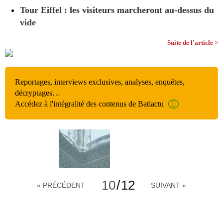
Tour Eiffel : les visiteurs marcheront au-dessus du
vide
Suite de l'article >
Reportages, interviews exclusives, analyses, enquêtes,
décryptages…
Accédez à l'intégralité des contenus de Batiactu
10
/
12
« PRÉCÉDENT
SUIVANT »