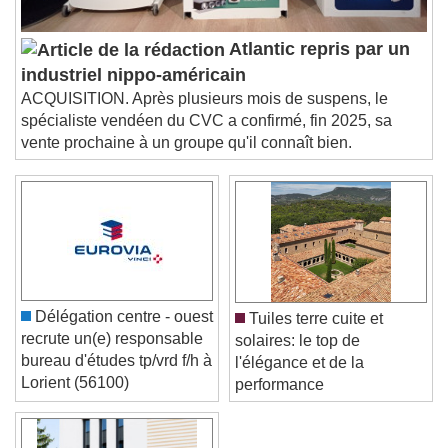
subtitles off
, selected
Audio Track
Atlantic repris par un
Picture-in-Picture
Fullscreen
industriel nippo-américain
This is a modal window.
ACQUISITION. Après plusieurs mois de suspens, le
Beginning of dialog window. Escape will cancel
spécialiste vendéen du CVC a confirmé, fin 2025, sa
and close the window.
vente prochaine à un groupe qu'il connaît bien.
Text
Color
Opacity
Text Background
Color
Opacity
Caption Area Background
Délégation centre - ouest
Tuiles terre cuite et
recrute un(e) responsable
solaires: le top de
Color
Opacity
bureau d'études tp/vrd f/h à
l'élégance et de la
Font Size
Lorient (56100)
performance