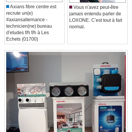
Play Video
Play
Skip Backward
Skip Forward
Axians fibre centre est
Vous n'avez peut-être
Unmute
recrute un(e)
jamais entendu parler de
Current Time
0:00
#axiansalternance -
LOXONE. C'est tout à fait
/
technicien(ne) bureau
normal.
Duration
-:-
d'etudes f/h f/h à Les
Loaded
:
0%
Echets (01700)
Stream Type
LIVE
Seek to live, currently behind live
LIVE
Remaining Time
-
0:00
1x
Playback Rate
Chapters
Chapters
Descriptions
descriptions off
, selected
Subtitles
subtitles settings
, opens subtitles
settings dialog