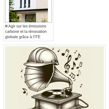
Text Edge Style
Font Family
Agir sur les émissions
carbone et la rénovation
Reset
Done
globale grâce à l'ITE
Close Modal Dialog
End of dialog window.