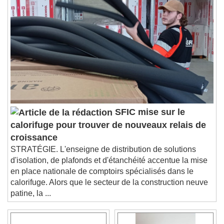
Chapters
Chapters
Descriptions
descriptions off
, selected
Subtitles
subtitles settings
, opens subtitles
settings dialog
subtitles off
, selected
Audio Track
SFIC mise sur le
calorifuge pour trouver de nouveaux relais de
Picture-in-Picture
Fullscreen
This is a modal window.
croissance
STRATÉGIE. L'enseigne de distribution de solutions
Beginning of dialog window. Escape will cancel
d'isolation, de plafonds et d'étanchéité accentue la mise
and close the window.
en place nationale de comptoirs spécialisés dans le
Text
calorifuge. Alors que le secteur de la construction neuve
patine, la ...
Color
Opacity
Text Background