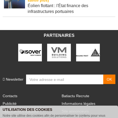
Éolien flottant : l'État finance des
infrastructures portuaires
PARTENAIRES
Newsletter
Contacts
Batiactu Recrute
Publicité
Informations légales
UTILISATION DES COOKIES
Abonnement Batiactu
Site annonceurs
Notre site utilise des cookies afin de personnaliser le contenu pour vous