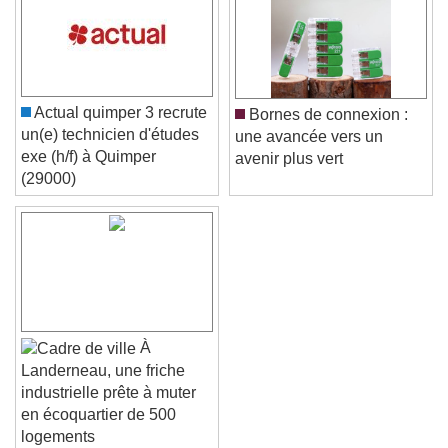
Color
Opacity
Caption Area Background
Color
Opacity
Actual quimper 3 recrute
Bornes de connexion :
Font Size
un(e) technicien d'études
une avancée vers un
exe (h/f) à Quimper
avenir plus vert
(29000)
Text Edge Style
Font Family
Reset
Done
À
Close Modal Dialog
Landerneau, une friche
End of dialog window.
industrielle prête à muter
en écoquartier de 500