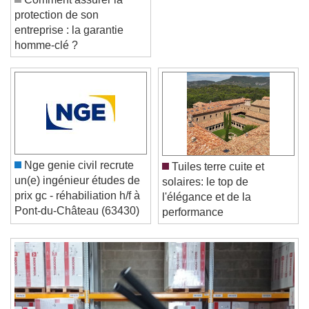
Comment assurer la
protection de son
entreprise : la garantie
homme-clé ?
Video Player is loading.
Play Video
Play
Skip Backward
Skip Forward
Unmute
Nge genie civil recrute
Tuiles terre cuite et
Current Time
0:00
un(e) ingénieur études de
solaires: le top de
/
prix gc - réhabiliation h/f à
l'élégance et de la
Duration
-:-
Pont-du-Château (63430)
performance
Loaded
:
0%
Stream Type
LIVE
Seek to live, currently behind live
LIVE
Remaining Time
-
0:00
1x
Playback Rate