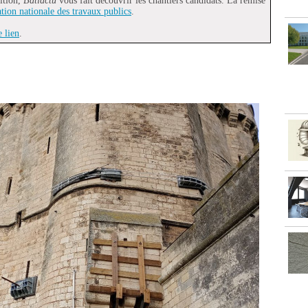
ition,
Batiactu
vous fait découvrir les chantiers candidats. La remise
tion nationale des travaux publics
.
e lien
.