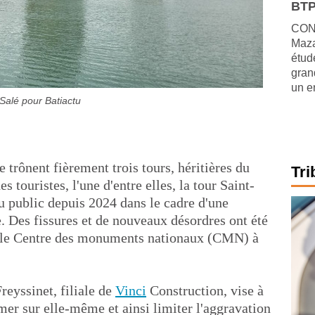
BTP
CONJ
Maza
étude
gran
un e
alé pour Batiactu
 trônent fièrement trois tours, héritières du
Tri
s touristes, l'une d'entre elles, la tour Saint-
u public depuis 2024 dans le cadre d'une
. Des fissures et de nouveaux désordres ont été
nt le Centre des monuments nationaux (CMN) à
reyssinet, filiale de
Vinci
Construction, vise à
mer sur elle-même et ainsi limiter l'aggravation