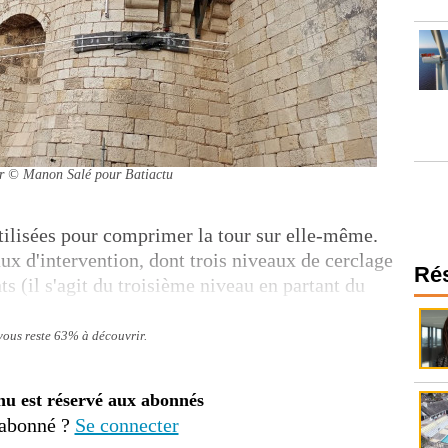
r
© Manon Salé pour Batiactu
utilisées pour comprimer la tour sur elle-même.
aux d'intervention, dont trois niveaux de cerclage
Ré
nts (il s'agit du troisième niveau en partant du
 vous reste 63% à découvrir.
nu est réservé aux abonnés
 abonné ?
Se connecter