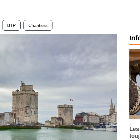
BTP
Chantiers
Inf
Les
tou