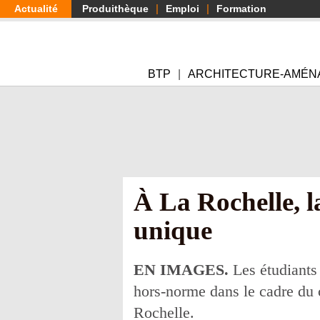
Aller
Actualité
Produithèque
Emploi
Formation
au
contenu
principal
BTP
ARCHITECTURE-AMÉN
À La Rochelle, l
unique
EN IMAGES.
Les étudiants 
hors-norme dans le cadre du c
Rochelle.