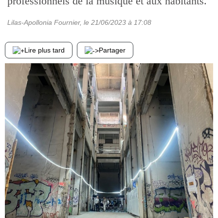
professionnels de la musique et aux habitants.
Lilas-Apollonia Fournier
, le
21/06/2023
à 17:08
Lire plus tard
Partager