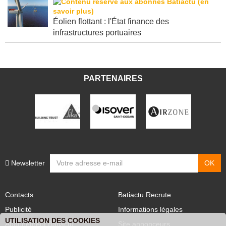
Éolien flottant : l'État finance des
infrastructures portuaires
PARTENAIRES
Newsletter
Contacts
Batiactu Recrute
Publicité
Informations légales
UTILISATION DES COOKIES
Abonnement Batiactu
Site annonceurs