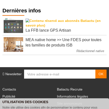
Dernières infos
La FFB lance GPS Artisan
MEA native home >> Une FDES pour toutes
les familles de produits ISB
Rédactionnel native
Newsletter
Contacts
Batiactu Recrute
Publicité
Informations légales
UTILISATION DES COOKIES
Abonnement Batiactu
Site annonceurs
Notre site utilise des cookies afin de personnaliser le contenu pour vous