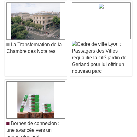
Text Background
Color
Opacity
Caption Area Background
Color
Opacity
Font Size
Lyon :
La Transformation de la
Passagers des Villes
Chambre des Notaires
requalifie la cité-jardin de
Text Edge Style
Gerland pour lui offrir un
nouveau parc
Font Family
Reset
Done
Close Modal Dialog
End of dialog window.
Bornes de connexion :
une avancée vers un