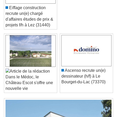
Eiffage construction
recrute un(e) chargé
d'affaires études de prix &
projets f/h à Lez (31440)
Video Player is loading.
Play Video
Play
Skip Backward
Skip Forward
Unmute
Current Time
0:00
Ascenso recrute un(e)
/
dessinateur (h/f) à Le
Dans le Médoc, le
Duration
-:-
Bourget-du-Lac (73370)
Château Escot s'offre une
Loaded
:
0%
Stream Type
LIVE
nouvelle vie
Seek to live, currently behind live
LIVE
Remaining Time
-
0:00
1x