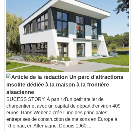
Playback Rate
Chapters
Chapters
Descriptions
descriptions off
, selected
Subtitles
subtitles settings
, opens subtitles
settings dialog
subtitles off
, selected
Audio Track
Un parc d'attractions
Picture-in-Picture
Fullscreen
insolite dédiée à la maison à la frontière
This is a modal window.
alsacienne
Beginning of dialog window. Escape will cancel
SUCESS STORY. À partir d'un petit atelier de
and close the window.
charpentier et avec un capital de départ d'environ 409
Text
euros, Hans Weber a créé l'une des principales
entreprises de construction de maisons en Europe à
Color
Opacity
Rheinau, en Allemagne. Depuis 1960, ...