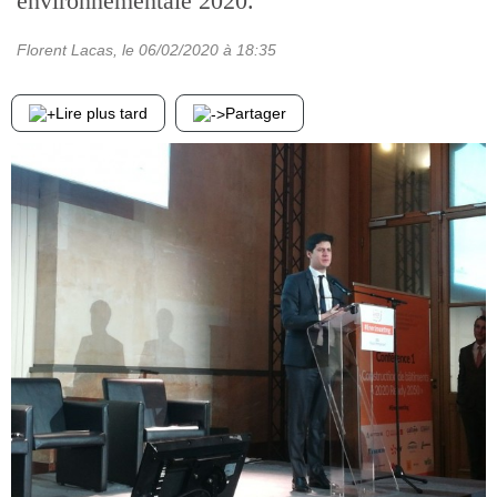
environnementale 2020.
Florent Lacas
, le
06/02/2020
à 18:35
Lire plus tard
Partager