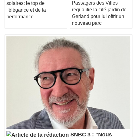
Lyon :
Tuiles terre cuite et
/
Passagers des Villes
solaires: le top de
Duration
-:-
requalifie la cité-jardin de
l'élégance et de la
Loaded
:
0%
Stream Type
LIVE
Gerland pour lui offrir un
performance
Seek to live, currently behind live
LIVE
nouveau parc
Remaining Time
-
0:00
1x
Playback Rate
Chapters
Chapters
Descriptions
descriptions off
, selected
Subtitles
subtitles settings
, opens subtitles
settings dialog
subtitles off
, selected
Audio Track
Picture-in-Picture
Fullscreen