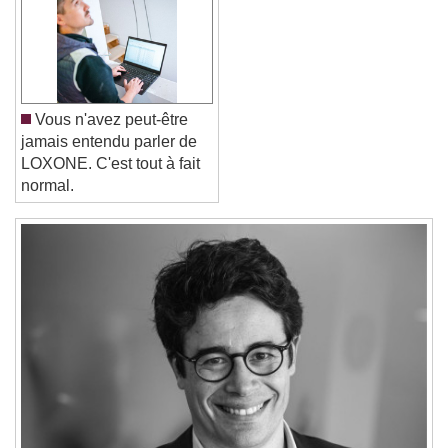
Font Family
Reset
Done
Close Modal Dialog
End of dialog window.
Vous n'avez peut-être
jamais entendu parler de
LOXONE. C'est tout à fait
normal.