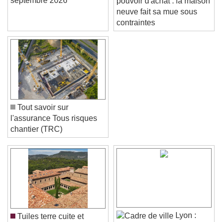
septembre 2026
pouvoir d'achat : la maison
neuve fait sa mue sous
contraintes
Tout savoir sur
l'assurance Tous risques
chantier (TRC)
Video Player is loading.
Play Video
Play
Skip Backward
Skip Forward
Unmute
Current Time
0:00