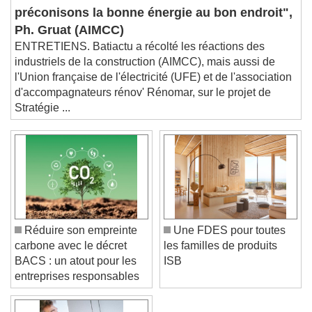
SNBC 3 : "Nous
This is a modal window.
préconisons la bonne énergie au bon endroit",
Beginning of dialog window. Escape will cancel
Ph. Gruat (AIMCC)
and close the window.
ENTRETIENS. Batiactu a récolté les réactions des
Text
industriels de la construction (AIMCC), mais aussi de
l'Union française de l'électricité (UFE) et de l'association
Color
Opacity
d'accompagnateurs rénov' Rénomar, sur le projet de
Text Background
Stratégie ...
Color
Opacity
Caption Area Background
Color
Opacity
Font Size
Réduire son empreinte
Une FDES pour toutes
carbone avec le décret
les familles de produits
Text Edge Style
BACS : un atout pour les
ISB
entreprises responsables