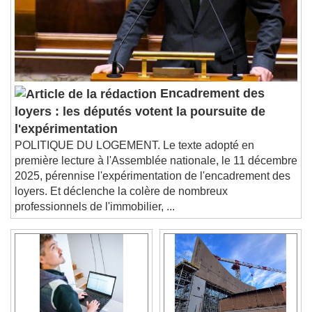
Subtitles
subtitles settings
, opens subtitles
settings dialog
subtitles off
, selected
Audio Track
Encadrement des
Picture-in-Picture
Fullscreen
loyers : les députés votent la poursuite de
This is a modal window.
l'expérimentation
Beginning of dialog window. Escape will cancel
POLITIQUE DU LOGEMENT. Le texte adopté en
and close the window.
première lecture à l'Assemblée nationale, le 11 décembre
Text
2025, pérennise l'expérimentation de l'encadrement des
loyers. Et déclenche la colère de nombreux
Color
Opacity
professionnels de l'immobilier, ...
Text Background
Color
Opacity
Caption Area Background