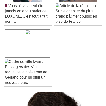
Color
Opacity
Font Size
Vous n'avez peut-être
jamais entendu parler de
Sur le chantier du plus
LOXONE. C'est tout à fait
grand bâtiment public en
Text Edge Style
normal.
pisé de France
Font Family
Reset
Done
Close Modal Dialog
Lyon :
End of dialog window.
Passagers des Villes
requalifie la cité-jardin de
Gerland pour lui offrir un
nouveau parc