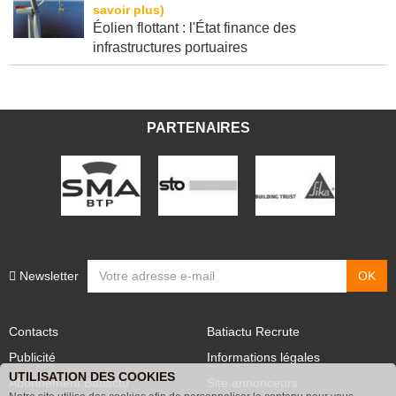
Éolien flottant : l'État finance des
infrastructures portuaires
PARTENAIRES
Newsletter
Contacts
Batiactu Recrute
Publicité
Informations légales
UTILISATION DES COOKIES
Abonnement Batiactu
Site annonceurs