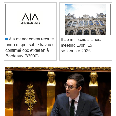
Video Player is loading.
Play Video
Play
Skip Backward
Skip Forward
Unmute
Current Time
0:00
Aia management recrute
Je m’inscris à EnerJ-
/
un(e) responsable travaux
meeting Lyon, 15
Duration
-:-
confirmé opc et det f/h à
septembre 2026
Loaded
:
0%
Bordeaux (33000)
Stream Type
LIVE
Seek to live, currently behind live
LIVE
Remaining Time
-
0:00
1x
Playback Rate
Chapters
Chapters
Descriptions
descriptions off
, selected