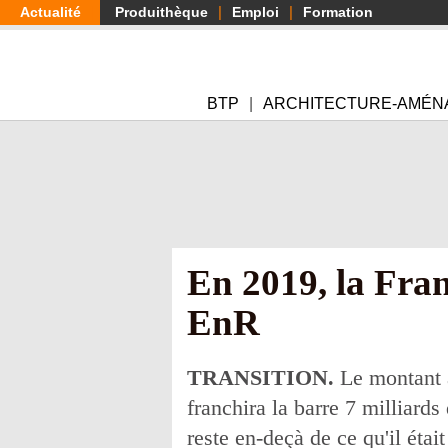
Aller
Actualité
Produithèque
Emploi
Formation
au
contenu
principal
BTP
ARCHITECTURE-AMÉN
En 2019, la Fran
EnR
TRANSITION.
Le montant 
franchira la barre 7 milliard
reste en-deçà de ce qu'il étai