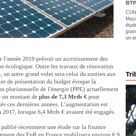
BTP
CONJ
Maza
étude
gran
un e
ur l'année 2019 prévoit un accroissement des
on écologique. Outre les travaux de rénovation
, un autre grand volet sera celui du soutien aux
Tri
ier de présentation du budget évoque la
n pluriannuelle de l'énergie (PPE) actuellement
ce un montant de
plus de 7,3 Mrds €
pour
gés ces dernières années. L'augmentation est
à 2017, lorsque 6,4 Mrds € avaient été engagés.
a publié récemment une étude sur la finance
ncement des EnR en France mobilisera environ 6,9