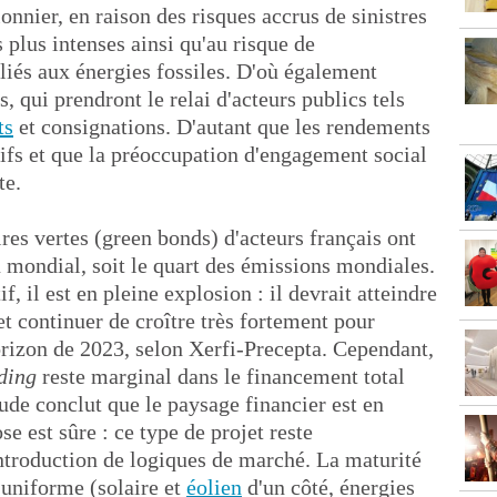
nnier, en raison des risques accrus de sinistres
plus intenses ainsi qu'au risque de
 liés aux énergies fossiles. D'où également
s, qui prendront le relai d'acteurs publics tels
ts
et consignations. D'autant que les rendements
tifs et que la préoccupation d'engagement social
te.
res vertes (green bonds) d'acteurs français ont
 mondial, soit le quart des émissions mondiales.
, il est en pleine explosion : il devrait atteindre
t continuer de croître très fortement pour
orizon de 2023, selon Xerfi-Precepta. Cependant,
ding
reste marginal dans le financement total
ude conclut que le paysage financier est en
e est sûre : ce type de projet reste
introduction de logiques de marché. La maturité
s uniforme (solaire et
éolien
d'un côté, énergies