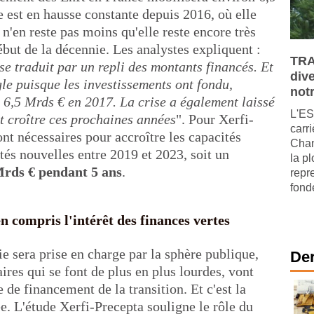
e est en hausse constante depuis 2016, où elle
l n'en reste pas moins qu'elle reste encore très
début de la décennie. Les analystes expliquent :
TRA
se traduit par un repli des montants financés. Et
dive
le puisque les investissements ont fondu,
not
 6,5 Mrds € en 2017. La crise a également laissé
L'ES
t croître ces prochaines années
". Pour Xerfi-
carri
nt nécessaires pour accroître les capacités
Chan
és nouvelles entre 2019 et 2023, soit un
la p
Mrds € pendant 5 ans
.
repre
fondé
n compris l'intérêt des finances vertes
ie sera prise en charge par la sphère publique,
Der
ires qui se font de plus en plus lourdes, vont
 de financement de la transition. Et c'est la
ée. L'étude Xerfi-Precepta souligne le rôle du