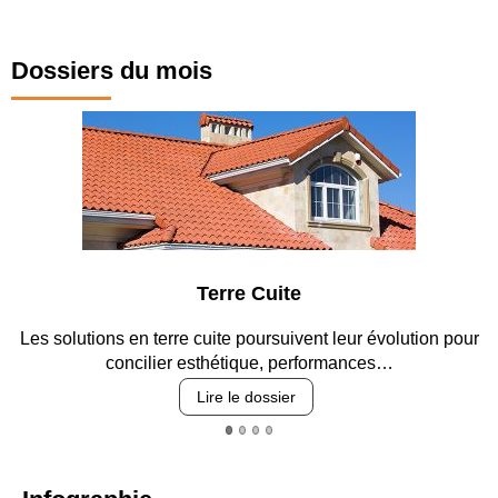
Dossiers du mois
Terre Cuite
Pa
terre cuite poursuivent leur évolution pour
Entre circulation, 
ier esthétique, performances…
revêt
Lire le dossier