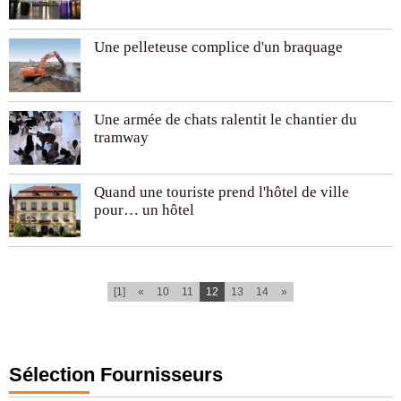
Une pelleteuse complice d'un braquage
Une armée de chats ralentit le chantier du
tramway
Quand une touriste prend l'hôtel de ville
pour… un hôtel
(current)
[1]
«
10
11
12
13
14
»
Sélection Fournisseurs