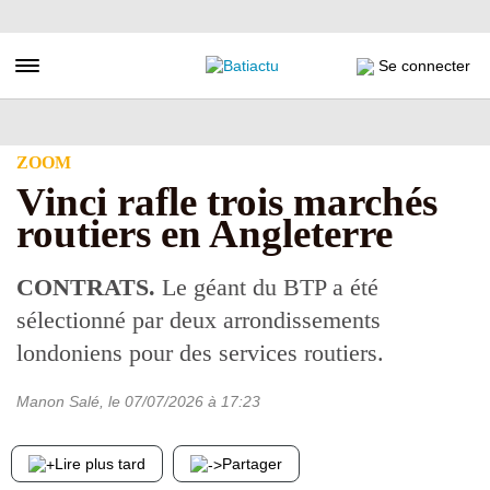
Aller
au
contenu
Toggle navigation
Se connecter
principal
ZOOM
Vinci rafle trois marchés
routiers en Angleterre
CONTRATS.
Le géant du BTP a été
sélectionné par deux arrondissements
londoniens pour des services routiers.
Manon Salé
, le
07/07/2026
à 17:23
Lire plus tard
Partager