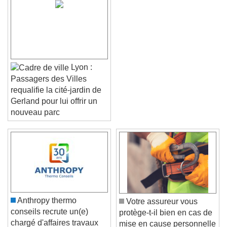
Lyon :
Passagers des Villes
requalifie la cité-jardin de
Gerland pour lui offrir un
nouveau parc
Video Player is loading.
Play Video
Play
Skip Backward
Skip Forward
Unmute
Current Time
0:00
/
Anthropy thermo
Votre assureur vous
Duration
-:-
conseils recrute un(e)
protège-t-il bien en cas de
Loaded
:
0%