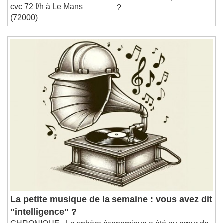
chargé d'affaires travaux
Stream Type
LIVE
mise en cause personnelle
cvc 72 f/h à Le Mans
Seek to live, currently behind live
LIVE
?
(72000)
Remaining Time
-
0:00
1x
Playback Rate
Chapters
Chapters
Descriptions
descriptions off
, selected
Subtitles
subtitles settings
, opens subtitles
settings dialog
subtitles off
, selected
Audio Track
Picture-in-Picture
Fullscreen
This is a modal window.
La petite musique de la semaine : vous avez dit
Beginning of dialog window. Escape will cancel
"intelligence" ?