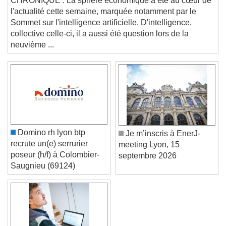
and close the window.
CHRONIQUE . La sphère économique a été au cœur de
Text
l'actualité cette semaine, marquée notamment par le
Sommet sur l'intelligence artificielle. D'intelligence,
Color
Opacity
collective celle-ci, il a aussi été question lors de la
neuvième ...
Text Background
Color
Opacity
Caption Area Background
Color
Opacity
Font Size
Domino rh lyon btp
Je m’inscris à EnerJ-
recrute un(e) serrurier
meeting Lyon, 15
Text Edge Style
poseur (h/f) à Colombier-
septembre 2026
Saugnieu (69124)
Font Family