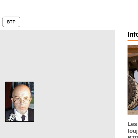
BTP
Inf
Les
tou
BTP