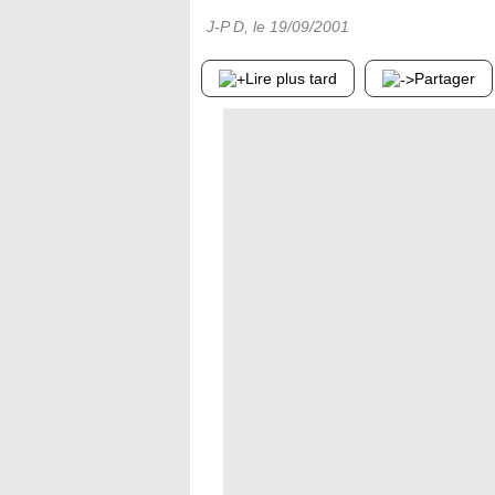
J-P D
, le
19/09/2001
Lire plus tard
Partager