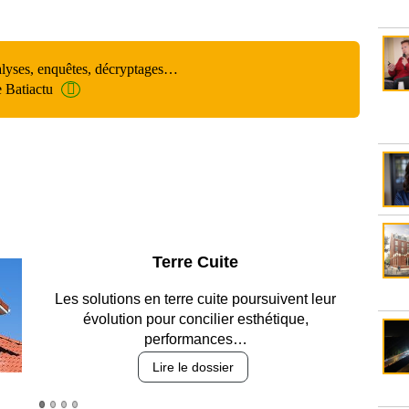
alyses, enquêtes, décryptages…
e Batiactu
Parking et garages
Entre circulation, sécurisation des accès, durabilité
des revêtements et intégration…
Lire le dossier