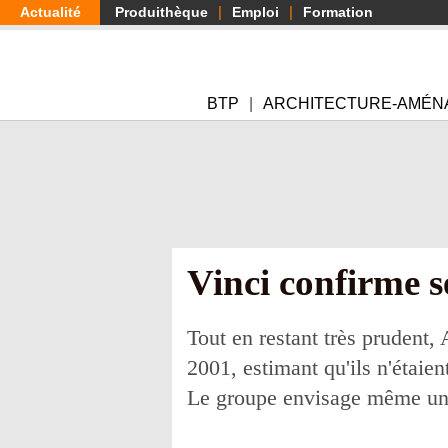
Aller
Actualité
Produithèque
Emploi
Formation
au
contenu
principal
BTP
ARCHITECTURE-AMÉN
Vinci confirme s
Tout en restant très prudent,
2001, estimant qu'ils n'étaie
Le groupe envisage même une a