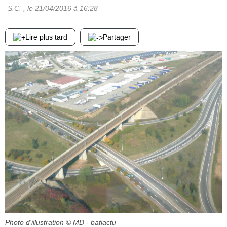
S.C.
, le
21/04/2016
à 16:28
Lire plus tard
Partager
Photo d'illustration
© MD - batiactu