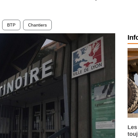
BTP
Chantiers
Inf
Les
tou