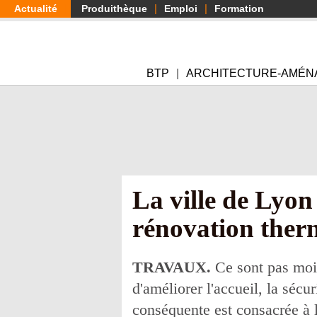
Aller
Actualité
Produithèque
Emploi
Formation
au
contenu
principal
BTP
ARCHITECTURE-AMÉN
La ville de Lyon
rénovation ther
TRAVAUX.
Ce sont pas moin
d'améliorer l'accueil, la sécu
conséquente est consacrée à l