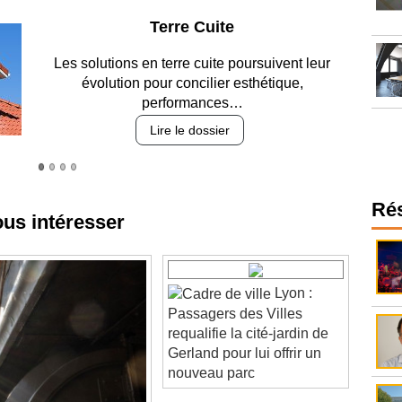
Parking et garages
Entre circulation, sécurisation des accès, durabilité
des revêtements et intégration…
Lire le dossier
ous intéresser
Ré
Lyon :
Passagers des Villes
requalifie la cité-jardin de
Gerland pour lui offrir un
nouveau parc