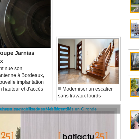
oupe Jarnias
ux
ntinue son
antenne à Bordeaux,
nouvelle implantation
n hauteur et d'accès
Moderniser un escalier
sans travaux lourds
âtiment se mobilisent sur les incendies en Gironde
stèmes intelligents dans le bâtiment ?