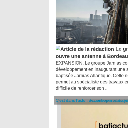
Le gr
ouvre une antenne à Bordea
EXPANSION. Le groupe Jarnias co
développement en inaugurant une 
baptisée Jarnias Atlantique. Cette 
permet au spécialiste des travaux e
difficile de renforcer son ...
C'est dans l'actu : des entreprises de b
C'est dans l'actu : à quoi servent les sy