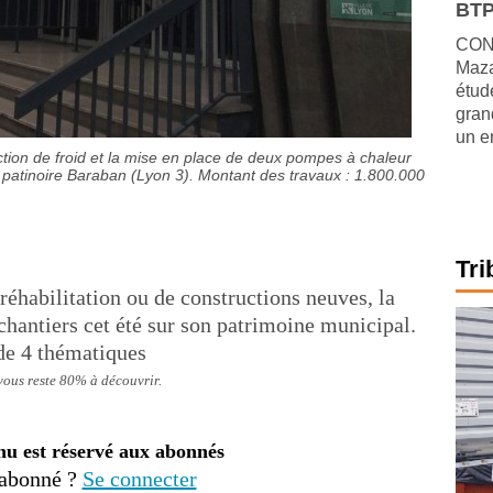
BTP
CONJ
Maza
étude
gran
un e
tion de froid et la mise en place de deux pompes à chaleur
a patinoire Baraban (Lyon 3). Montant des travaux : 1.800.000
Tri
réhabilitation ou de constructions neuves, la
chantiers cet été sur son patrimoine municipal.
 de 4 thématiques
 vous reste 80% à découvrir.
nu est réservé aux abonnés
 abonné ?
Se connecter