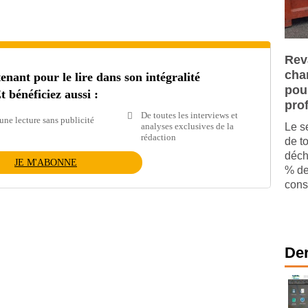
Rev
cha
ant pour le lire dans son intégralité
pou
t bénéficiez aussi :
pro
De toutes les interviews et
une lecture sans publicité
analyses exclusives de la
Le s
rédaction
de t
déch
JE M'ABONNE
% de
const
Der