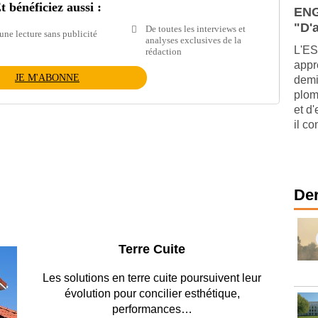
t bénéficiez aussi :
ENG
"D'a
De toutes les interviews et
une lecture sans publicité
analyses exclusives de la
L'ES
rédaction
appr
JE M'ABONNE
demi
plom
et d
il co
Der
Parking et garages
Entre circulation, sécurisation des accès, durabilité
des revêtements et intégration…
Lire le dossier