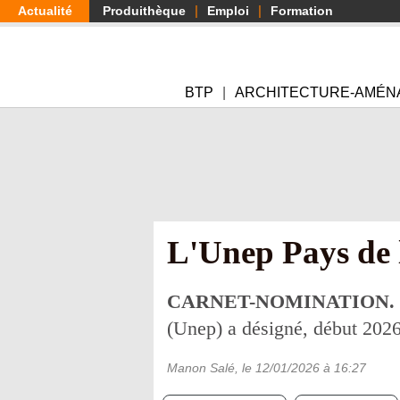
Aller
Actualité
Produithèque
Emploi
Formation
au
contenu
principal
BTP
ARCHITECTURE-AMÉN
L'Unep Pays de l
CARNET-NOMINATION.
(Unep) a désigné, début 2026
Manon Salé
, le
12/01/2026
à 16:27