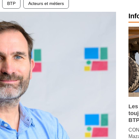
BTP
Acteurs et métiers
Inf
Les
tou
BTP
CONJ
Maza