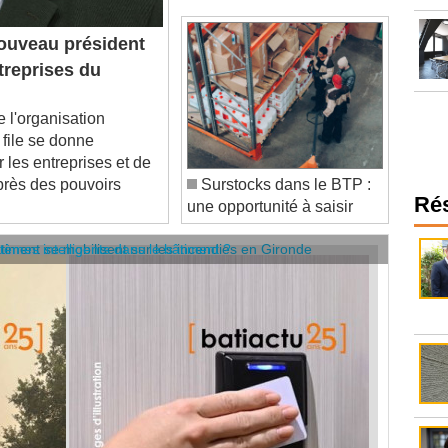
uveau président
treprises du
l'organisation
 file se donne
les entreprises et de
uprès des pouvoirs
Surstocks dans le BTP :
une opportunité à saisir
Ré
âtiment se mobilisent sur les incendies en Gironde
stèmes intelligents dans le bâtiment ?