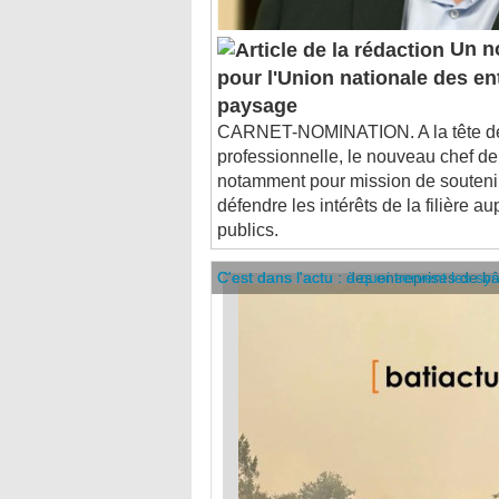
Un no
pour l'Union nationale des en
paysage
CARNET-NOMINATION. A la tête de 
professionnelle, le nouveau chef de
notamment pour mission de soutenir 
défendre les intérêts de la filière a
publics.
C'est dans l'actu : des entreprises de b
C'est dans l'actu : à quoi servent les sy