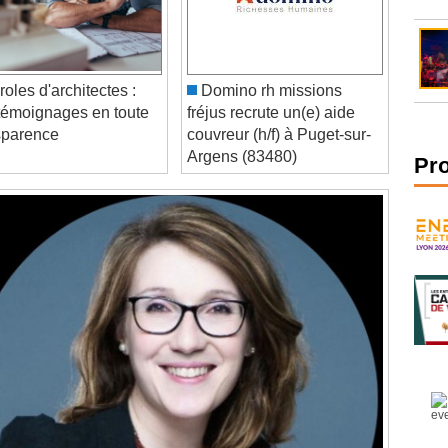
oles d'architectes :
Domino rh missions
témoignages en toute
fréjus recrute un(e) aide
sparence
couvreur (h/f) à Puget-sur-
Argens (83480)
Pr
Video Player is loading.
Play Video