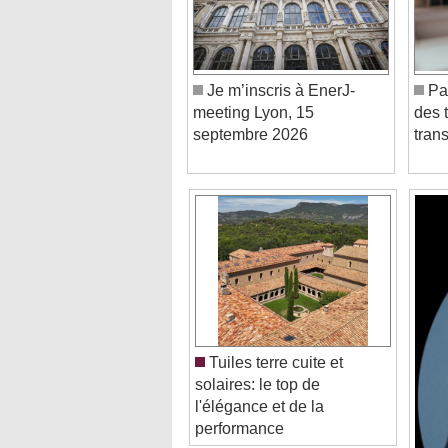
Je m’inscris à EnerJ-
Par
meeting Lyon, 15
des 
septembre 2026
tran
Tuiles terre cuite et
solaires: le top de
l'élégance et de la
performance
Video Player is loading.
Play Video