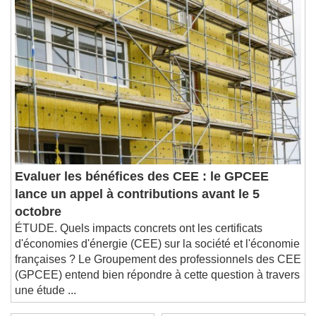
Chapters
Chapters
Descriptions
descriptions off
, selected
Subtitles
subtitles settings
, opens subtitles
settings dialog
subtitles off
, selected
Audio Track
Picture-in-Picture
Fullscreen
Evaluer les bénéfices des CEE : le GPCEE
This is a modal window.
lance un appel à contributions avant le 5
Beginning of dialog window. Escape will cancel
octobre
and close the window.
ÉTUDE. Quels impacts concrets ont les certificats
Text
d'économies d'énergie (CEE) sur la société et l'économie
françaises ? Le Groupement des professionnels des CEE
Color
Opacity
(GPCEE) entend bien répondre à cette question à travers
Text Background
une étude ...