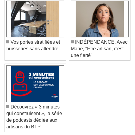
Color
Opacity
Caption Area Background
Color
Opacity
Font Size
Vos portes stratifiées et
INDÉPENDANCE. Avec
huisseries sans attendre
Marie, "Être artisan, c'est
Text Edge Style
une fierté"
Font Family
Reset
Done
Close Modal Dialog
Découvrez « 3 minutes
End of dialog window.
qui construisent », la série
de podcasts dédiée aux
artisans du BTP