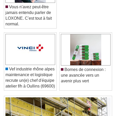
Vous n'avez peut-être
jamais entendu parler de
LOXONE. C'est tout à fait
normal.
Video Player is loading.
Play Video
Play
Skip Backward
Skip Forward
Unmute
Current Time
0:00
/
Vef industrie rhône alpes
Bornes de connexion :
Duration
-:-
maintenance et logistique
une avancée vers un
Loaded
:
0%
Stream Type
LIVE
recrute un(e) chef d'équipe
avenir plus vert
Seek to live, currently behind live
LIVE
atelier f/h à Oullins (69600)
Remaining Time
-
0:00
1x
Playback Rate