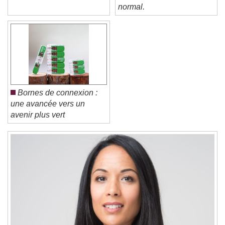
septembre 2026
LOXONE. C'est tout à fait
normal.
Text Edge Style
Font Family
Reset
Done
Bornes de connexion :
Close Modal Dialog
une avancée vers un
End of dialog window.
avenir plus vert