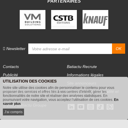
PARTENAIRES
Newsletter
Contacts
Batiactu Recrute
Publicité
Informations légales
UTILISATION DES COOKIES
Abonnement Batiactu
Site annonceurs
Notre site utilise des cookies afin de personnaliser le contenu pour vous
proposer des services et offres liés à vos centres d'intérêt, gérer les
Voir les contenus+ de Batiactu
Politique de confidentialité et
fonctionnalités de notre site et réaliser des analyses statistiques. En
poursuivant votre navigation, vous acceptez l’utilisation de ces cookies.
En
cookies
savoir plus
© 2026 Batiactu Groupe
J'ai compris