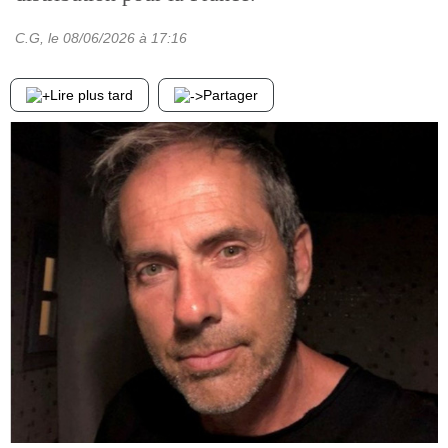
C.G
, le
08/06/2026
à 17:16
Lire plus tard
Partager