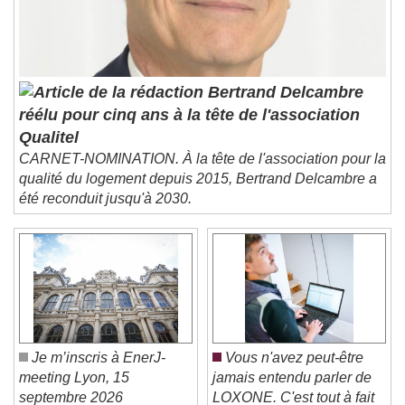
settings dialog
subtitles off
, selected
Audio Track
Picture-in-Picture
Fullscreen
Bertrand Delcambre
This is a modal window.
réélu pour cinq ans à la tête de l'association
Beginning of dialog window. Escape will cancel
Qualitel
and close the window.
CARNET-NOMINATION. À la tête de l'association pour la
Text
qualité du logement depuis 2015, Bertrand Delcambre a
été reconduit jusqu'à 2030.
Color
Opacity
Text Background
Color
Opacity
Caption Area Background
Color
Opacity
Je m’inscris à EnerJ-
Vous n'avez peut-être
Font Size
meeting Lyon, 15
jamais entendu parler de