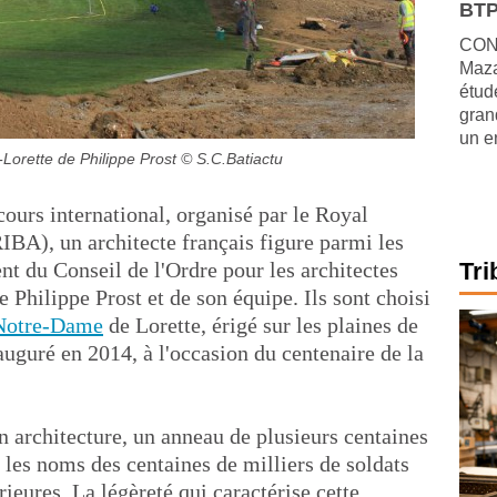
BTP
CONJ
Maza
étude
gran
un e
Lorette de Philippe Prost
© S.C.Batiactu
ours international, organisé par le Royal
(RIBA), un architecte français figure parmi les
t du Conseil de l'Ordre pour les architectes
Tri
de Philippe Prost et de son équipe. Ils sont choisi
Notre-Dame
de Lorette, érigé sur les plaines de
auguré en 2014, à l'occasion du centenaire de la
 architecture, un anneau de plusieurs centaines
 les noms des centaines de milliers de soldats
rieures. La légèreté qui caractérise cette