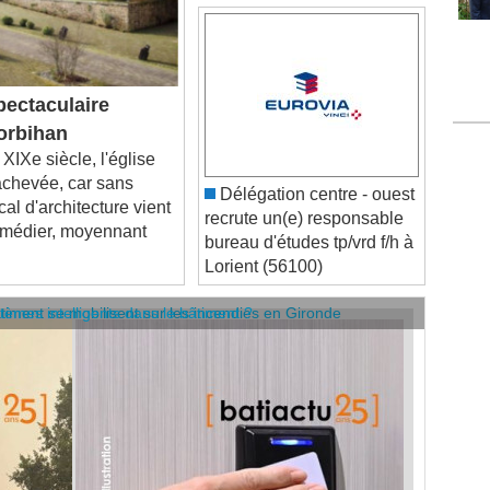
ectaculaire
orbihan
XIXe siècle, l'église
nachevée, car sans
Délégation centre - ouest
al d'architecture vient
recrute un(e) responsable
 remédier, moyennant
bureau d'études tp/vrd f/h à
Lorient (56100)
âtiment se mobilisent sur les incendies en Gironde
stèmes intelligents dans le bâtiment ?