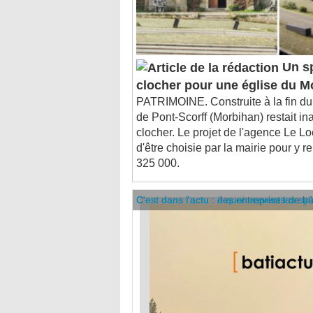
Un sp
clocher pour une église du M
PATRIMOINE. Construite à la fin du 
de Pont-Scorff (Morbihan) restait i
clocher. Le projet de l'agence Le Loc
d'être choisie par la mairie pour y
325 000.
C'est dans l'actu : des entreprises de b
C'est dans l'actu : à quoi servent les sy