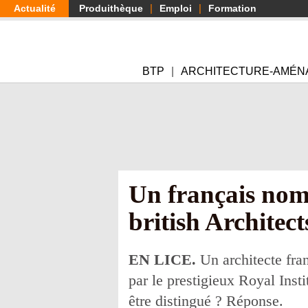
Aller
Actualité
Produithèque
Emploi
Formation
au
contenu
principal
BTP
ARCHITECTURE-AMÉN
Un français nomm
british Architect
EN LICE
.
Un architecte fran
par le prestigieux Royal Insti
être distingué ? Réponse.