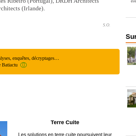
des Ribeiro (Portugal), DRDH Architects
chitects (Irlande).
S.O.
Sur
alyses, enquêtes, décryptages…
e Batiactu
Parking et garages
Entre circulation, sécurisation des accès, durabilité