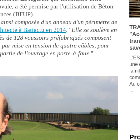
vale, a été permise par l'utilisation de Béton
mances (BFUP).
t ainsi composée d'un anneau d'un périmètre de
TRA
chitecte à Batiactu en 2014
. "
Elle se soulève en
"Ac
rès de 128 voussoirs préfabriqués composent
tra
 par mise en tension de quatre câbles, pour
savo
 partie de l'ouvrage en porte-à-faux.
"
L'ES
une 
fami
comm
Au c
...
Pr