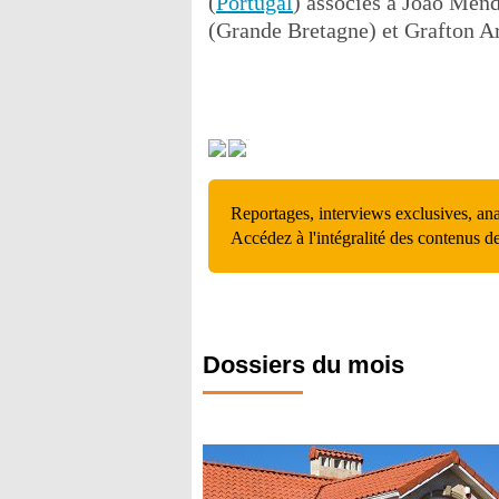
(
Portugal
) associés à Joao Men
(Grande Bretagne) et Grafton Ar
Reportages, interviews exclusives, an
Accédez à l'intégralité des contenus d
Dossiers du mois