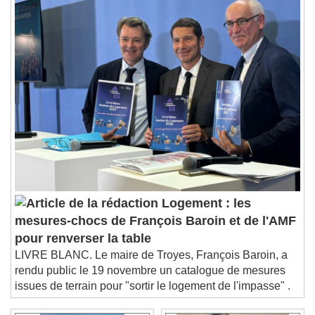
1x
Playback Rate
Chapters
Chapters
Descriptions
descriptions off
, selected
Subtitles
subtitles settings
, opens subtitles
settings dialog
subtitles off
, selected
Audio Track
Logement : les
Picture-in-Picture
Fullscreen
mesures-chocs de François Baroin et de l'AMF
This is a modal window.
pour renverser la table
Beginning of dialog window. Escape will cancel
and close the window.
LIVRE BLANC. Le maire de Troyes, François Baroin, a
rendu public le 19 novembre un catalogue de mesures
Text
issues de terrain pour "sortir le logement de l'impasse" .