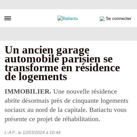
Aller
au
contenu
Toggle navigation
Se connecter
principal
Un ancien garage
automobile parisien se
transforme en résidence
de logements
IMMOBILIER.
Une nouvelle résidence
abrite désormais près de cinquante logements
sociaux au nord de la capitale. Batiactu vous
présente ce projet de réhabilitation.
L-A F.
, le
12/03/2024
à 10:44