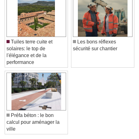
Color
Opacity
Text Background
Color
Opacity
Caption Area Background
Tuiles terre cuite et
Les bons réflexes
Color
Opacity
solaires: le top de
sécurité sur chantier
Font Size
l'élégance et de la
performance
Text Edge Style
Font Family
Reset
Done
Préfa béton : le bon
calcul pour aménager la
Close Modal Dialog
ville
End of dialog window.