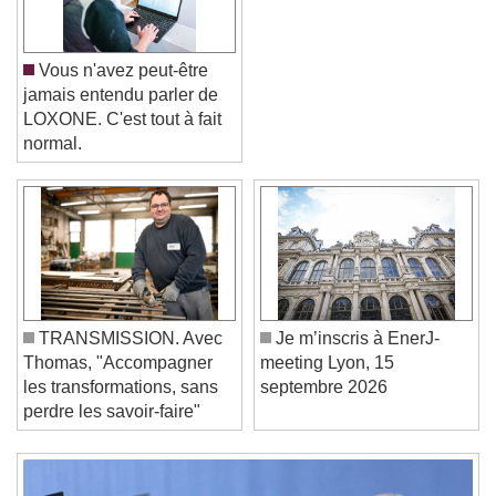
Vous n'avez peut-être
jamais entendu parler de
LOXONE. C'est tout à fait
normal.
Video Player is loading.
Play Video
Play
Skip Backward
Skip Forward
Unmute
Current Time
0:00
TRANSMISSION. Avec
Je m’inscris à EnerJ-
/
Thomas, "Accompagner
meeting Lyon, 15
Duration
-:-
les transformations, sans
septembre 2026
Loaded
:
0%
Stream Type
LIVE
perdre les savoir-faire"
Seek to live, currently behind live
LIVE
Remaining Time
-
0:00