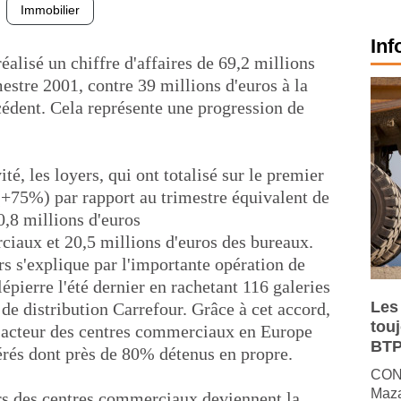
Immobilier
Inf
éalisé un chiffre d'affaires de 69,2 millions
estre 2001, contre 39 millions d'euros à la
édent. Cela représente une progression de
ité, les loyers, qui ont totalisé sur le premier
 (+75%) par rapport au trimestre équivalent de
0,8 millions d'euros
iaux et 20,5 millions d'euros des bureaux.
rs s'explique par l'importante opération de
pierre l'été dernier en rachetant 116 galeries
Les
e distribution Carrefour. Grâce à cet accord,
tou
r acteur des centres commerciaux en Europe
BTP
érés dont près de 80% détenus en propre.
CONJ
Maza
ers des centres commerciaux deviennent la