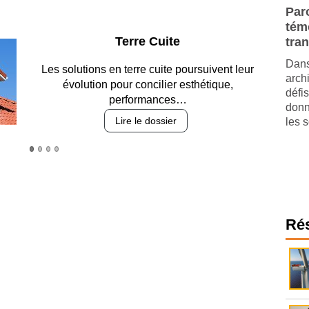
Paro
tém
Parking et garages
tra
Dans
Entre circulation, sécurisation des accès, durabilité
arch
des revêtements et intégration…
défis
Lire le dossier
donn
les s
Ré