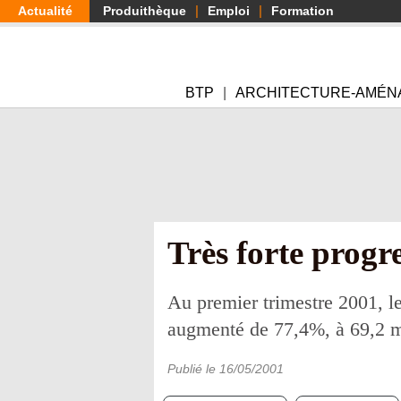
Aller
Actualité
Produithèque
Emploi
Formation
au
contenu
principal
BTP
ARCHITECTURE-AMÉN
Très forte progr
Au premier trimestre 2001, l
augmenté de 77,4%, à 69,2 mi
Publié le
16/05/2001